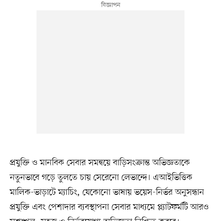
প্রযুক্তি ও মানবিক সেবার সমন্বয়ে বাড়িসংক্রান্ত অভিজ্ঞতাকে
নতুনভাবে গড়ে তুলতে চায় সেরেনো লেভান্দে। এআইভিত্তিক
মালিক-ভাড়াটে ম্যাচিং, যেকোনো ভাষায় ভয়েস-নির্ভর অনুসন্ধান
প্রযুক্তি এবং পেশাদার ব্যবস্থাপনা সেবার মাধ্যমে প্ল্যাটফর্মটি আরও