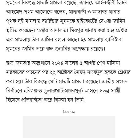
সুমনের বিরুদ্ধে সাতটি মামলা রয়েছে, জানিয়ে আইনজীবী লিটন
আহমেদ প্রথম আলোকে বলেন, যাত্রাবাড়ী ও আদাবর থানার
পৃথক দুই মামলায় ব্যারিস্টার সুমনকে হাইকোর্টের দেওয়া জামিন
স্থগিত করেছেন চেম্বার আদালত। মিরপুর থানায় করা হত্যাচেষ্টার
এক মামলায় তাঁর জামিন বহাল আছে। ছয় মামলায় ব্যারিস্টার
সুমনের জামিন প্রশ্নে রুল শুনানির অপেক্ষায় রয়েছে।
ছাত্র-জনতার অভ্যুত্থানে ২০২৪ সালের ৫ আগস্ট শেখ হাসিনা
সরকারের পতনের পর ২২ অক্টোবর সৈয়দ সায়েদুল হককে গ্রেপ্তার
করা হয়। তাঁর বিরুদ্ধে মোট সাতটি মামলা রয়েছে। জাতীয় সংসদ
নির্বাচনে হবিগঞ্জ-৪ (চুনারুঘাট-মাধবপুর) আসনে স্বতন্ত্র প্রার্থী
হিসেবে প্রতিদ্বন্দ্বিতা করে বিজয়ী হন তিনি।