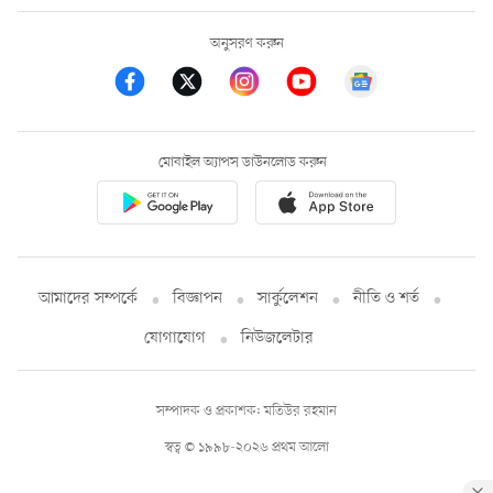
অনুসরণ করুন
মোবাইল অ্যাপস ডাউনলোড করুন
আমাদের সম্পর্কে
বিজ্ঞাপন
সার্কুলেশন
নীতি ও শর্ত
যোগাযোগ
নিউজলেটার
সম্পাদক ও প্রকাশক: মতিউর রহমান
স্বত্ব © ১৯৯৮-২০২৬ প্রথম আলো