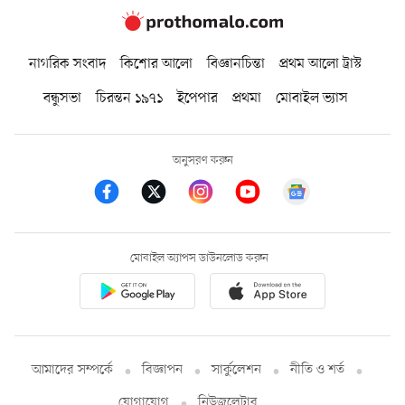
নাগরিক সংবাদ
কিশোর আলো
বিজ্ঞানচিন্তা
প্রথম আলো ট্রাস্ট
বন্ধুসভা
চিরন্তন ১৯৭১
ইপেপার
প্রথমা
মোবাইল ভ্যাস
অনুসরণ করুন
মোবাইল অ্যাপস ডাউনলোড করুন
আমাদের সম্পর্কে
বিজ্ঞাপন
সার্কুলেশন
নীতি ও শর্ত
যোগাযোগ
নিউজলেটার