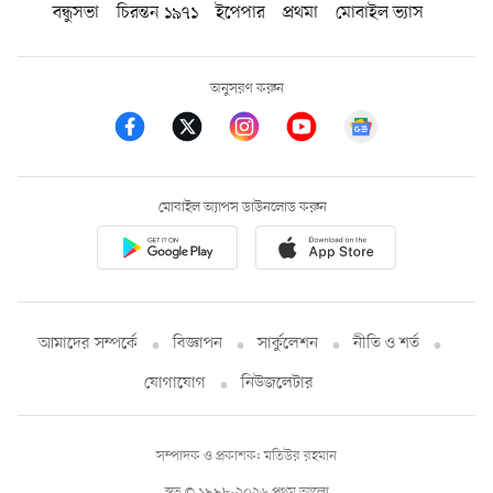
বন্ধুসভা
চিরন্তন ১৯৭১
ইপেপার
প্রথমা
মোবাইল ভ্যাস
অনুসরণ করুন
মোবাইল অ্যাপস ডাউনলোড করুন
আমাদের সম্পর্কে
বিজ্ঞাপন
সার্কুলেশন
নীতি ও শর্ত
যোগাযোগ
নিউজলেটার
সম্পাদক ও প্রকাশক: মতিউর রহমান
স্বত্ব © ১৯৯৮-২০২৬ প্রথম আলো