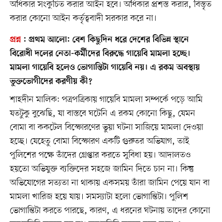
অধিকার সংকুচিত করার আইন হবে। অধিকার প্রশস্ত করার, বিস্তৃত
করার কোনো আইন কর্তৃত্ববাদী সরকার করে না।
প্রশ্ন
:
প্রথম আলো: বেশ কিছুদিন ধরে দেশের বিভিন্ন স্থানে
বিরোধী দলের নেতা-কর্মীদের বিরুদ্ধে গায়েবি মামলা হচ্ছে।
মামলা গায়েবি হলেও ভোগান্তিটা গায়েবি নয়। এ রকম অবস্থায়
ভুক্তভোগীদের করণীয় কী?
শাহদীন মালিক: পত্রপত্রিকায় গায়েবি মামলা সম্পর্কে পড়ে আমি
যতটুকু বুঝেছি, যা বাস্তবে ঘটেনি এ রকম কোনো কিছু, যেমন
বোমা বা ককটেল বিস্ফোরণের ভুয়া ঘটনা সাজিয়ে মামলা দেওয়া
হচ্ছে। যেহেতু বোমা বিস্ফোরণ একটি গুরুতর অভিযাগ, তাই
পুলিশের পক্ষে তাঁদের গ্রেপ্তার করতে সুবিধা হয়। আদালতও
হয়তো অভিযুক্ত ব্যক্তিদের সহজে জামিন দিতে চান না। কিন্তু
অভিযোগের সত্যতা না থাকায় একসময় তাঁরা জামিন পেয়ে যান বা
মামলা খারিজ হয়ে যায়। সমস্যাটা হলো ভোগান্তিটা। পুলিশ
ভোগান্তিটা করতে পারছে, কারণ, এ ধরনের ঘটনায় তাদের কোনো