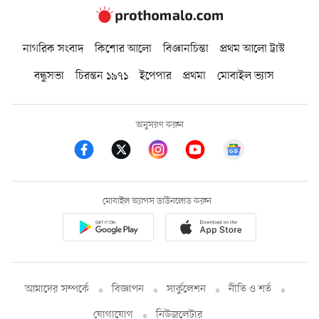
নাগরিক সংবাদ
কিশোর আলো
বিজ্ঞানচিন্তা
প্রথম আলো ট্রাস্ট
বন্ধুসভা
চিরন্তন ১৯৭১
ইপেপার
প্রথমা
মোবাইল ভ্যাস
অনুসরণ করুন
মোবাইল অ্যাপস ডাউনলোড করুন
আমাদের সম্পর্কে
বিজ্ঞাপন
সার্কুলেশন
নীতি ও শর্ত
যোগাযোগ
নিউজলেটার