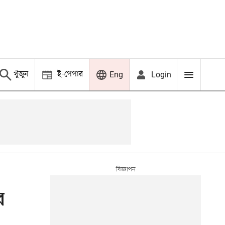
খুঁজুন
ই-পেপার
Login
Eng
র