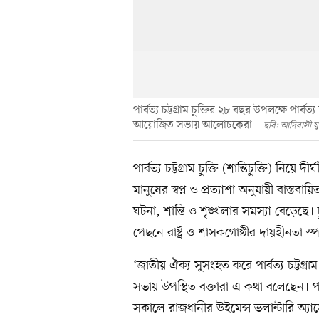
পার্বত্য চট্টগ্রাম চুক্তির ২৮ বছর উপলক্ষে পা
আয়োজিত সভায় আলোচকেরা
ছবি: আদিবাসী য
পার্বত্য চট্টগ্রাম চুক্তি (শান্তিচুক্তি) নি
মানুষের স্বপ্ন ও প্রত্যাশা অনুযায়ী বাস্ত
ঘটনা, শান্তি ও শৃঙ্খলার সমস্যা বেড়েছে। চ
পেছনে রাষ্ট্র ও শাসকগোষ্ঠীর দায়হীনতা স্পষ
‘জাতীয় ঐক্য সুসংহত করে পার্বত্য চট্টগ্রাম
সভায় উপস্থিত বক্তারা এ কথা বলেছেন। পার
সকালে রাজধানীর উইমেন্স ভলান্টারি