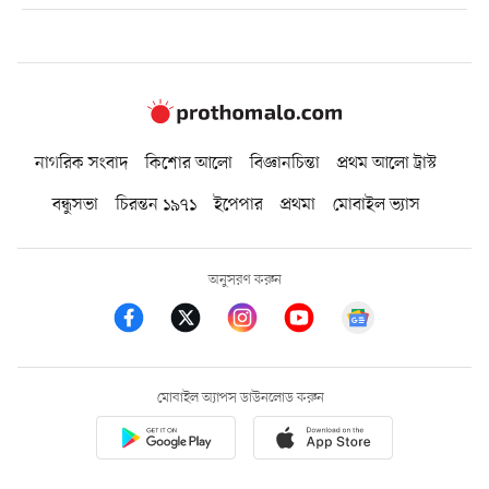
নাগরিক সংবাদ
কিশোর আলো
বিজ্ঞানচিন্তা
প্রথম আলো ট্রাস্ট
বন্ধুসভা
চিরন্তন ১৯৭১
ইপেপার
প্রথমা
মোবাইল ভ্যাস
অনুসরণ করুন
মোবাইল অ্যাপস ডাউনলোড করুন