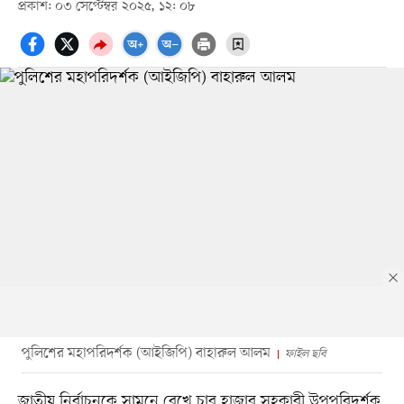
প্রকাশ: ০৩ সেপ্টেম্বর ২০২৫, ১২: ০৮
পুলিশের মহাপরিদর্শক (আইজিপি) বাহারুল আলম
ফাইল ছবি
জাতীয় নির্বাচনকে সামনে রেখে চার হাজার সহকারী উপপরিদর্শক