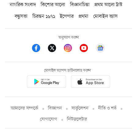
নাগরিক সংবাদ
কিশোর আলো
বিজ্ঞানচিন্তা
প্রথম আলো ট্রাস্ট
বন্ধুসভা
চিরন্তন ১৯৭১
ইপেপার
প্রথমা
মোবাইল ভ্যাস
অনুসরণ করুন
মোবাইল অ্যাপস ডাউনলোড করুন
আমাদের সম্পর্কে
বিজ্ঞাপন
সার্কুলেশন
নীতি ও শর্ত
যোগাযোগ
নিউজলেটার