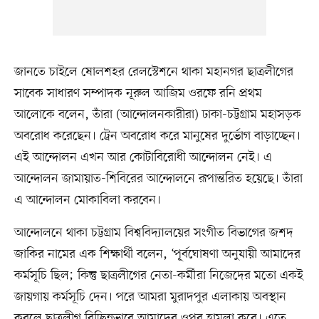
জানতে চাইলে ষোলশহর রেলস্টেশনে থাকা মহানগর ছাত্রলীগের
সাবেক সাধারণ সম্পাদক নূরুল আজিম ওরফে রনি প্রথম
আলোকে বলেন, তাঁরা (আন্দোলনকারীরা) ঢাকা-চট্টগ্রাম মহাসড়ক
অবরোধ করেছেন। ট্রেন অবরোধ করে মানুষের দুর্ভোগ বাড়াচ্ছেন।
এই আন্দোলন এখন আর কোটাবিরোধী আন্দোলন নেই। এ
আন্দোলন জামায়াত-শিবিরের আন্দোলনে রূপান্তরিত হয়েছে। তাঁরা
এ আন্দোলন মোকাবিলা করবেন।
আন্দোলনে থাকা চট্টগ্রাম বিশ্ববিদ্যালয়ের সংগীত বিভাগের জশদ
জাকির নামের এক শিক্ষার্থী বলেন, ‘পূ্র্বঘোষণা অনুযায়ী আমাদের
কর্মসূচি ছিল; কিন্তু ছাত্রলীগের নেতা-কর্মীরা নিজেদের মতো একই
জায়গায় কর্মসূচি দেন। পরে আমরা মুরাদপুর এলাকায় অবস্থান
করলে ছাত্রলীগ বিচ্ছিন্নভাবে আমাদের ওপর হামলা করে। এতে