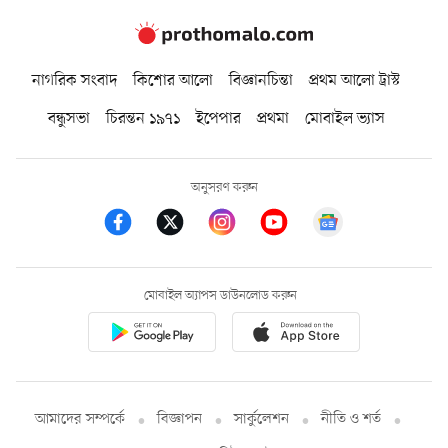
নাগরিক সংবাদ
কিশোর আলো
বিজ্ঞানচিন্তা
প্রথম আলো ট্রাস্ট
বন্ধুসভা
চিরন্তন ১৯৭১
ইপেপার
প্রথমা
মোবাইল ভ্যাস
অনুসরণ করুন
মোবাইল অ্যাপস ডাউনলোড করুন
আমাদের সম্পর্কে
বিজ্ঞাপন
সার্কুলেশন
নীতি ও শর্ত