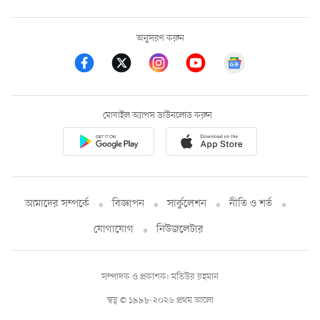
অনুসরণ করুন
মোবাইল অ্যাপস ডাউনলোড করুন
আমাদের সম্পর্কে
বিজ্ঞাপন
সার্কুলেশন
নীতি ও শর্ত
যোগাযোগ
নিউজলেটার
সম্পাদক ও প্রকাশক: মতিউর রহমান
স্বত্ব © ১৯৯৮-২০২৬ প্রথম আলো