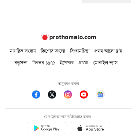
নাগরিক সংবাদ
কিশোর আলো
বিজ্ঞানচিন্তা
প্রথম আলো ট্রাস্ট
বন্ধুসভা
চিরন্তন ১৯৭১
ইপেপার
প্রথমা
মোবাইল ভ্যাস
অনুসরণ করুন
মোবাইল অ্যাপস ডাউনলোড করুন