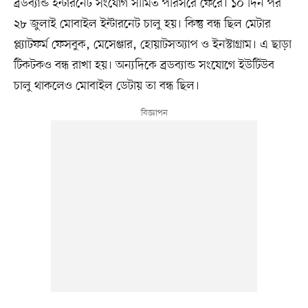
ব্রডব্যান্ড ইন্টারনেট সংযোগ সীমিত পরিসরে ফেরে। ১০ দিন পর
২৮ জুলাই মোবাইল ইন্টারনেট চালু হয়। কিন্তু বন্ধ ছিল মেটার
প্ল্যাটফর্ম ফেসবুক, মেসেঞ্জার, হোয়াটসঅ্যাপ ও ইনস্টাগ্রাম। এ ছাড়া
টিকটকও বন্ধ রাখা হয়। অন্যদিকে ব্রডব্যান্ড সংযোগে ইউটিউব
চালু থাকলেও মোবাইল ডেটায় তা বন্ধ ছিল।