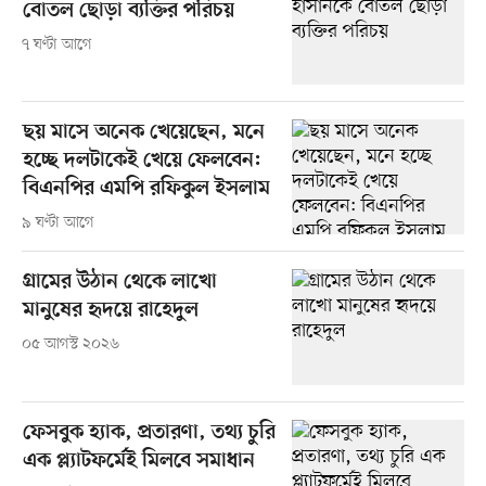
বোতল ছোড়া ব্যক্তির পরিচয়
৭ ঘণ্টা আগে
ছয় মাসে অনেক খেয়েছেন, মনে
হচ্ছে দলটাকেই খেয়ে ফেলবেন:
বিএনপির এমপি রফিকুল ইসলাম
৯ ঘণ্টা আগে
গ্রামের উঠান থেকে লাখো
মানুষের হৃদয়ে রাহেদুল
০৫ আগস্ট ২০২৬
ফেসবুক হ্যাক, প্রতারণা, তথ্য চুরি
এক প্ল্যাটফর্মেই মিলবে সমাধান