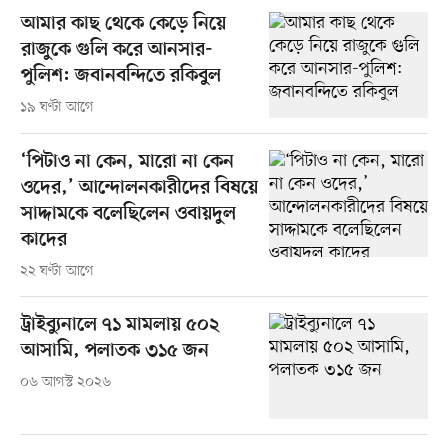
আমার কাছ থেকে কেড়ে নিয়ে
রাজুকে গুলি করে আনসার-
পুলিশ: জবানবন্দিতে রকিবুল
১৯ ঘণ্টা আগে
‘পিটাও না কেন, মারো না কেন
ওদের,’ আন্দোলনকারীদের বিষয়ে
সাদ্দামকে বলেছিলেন ওবায়দুল
কাদের
২২ ঘণ্টা আগে
ট্রাইব্যুনালে ৭১ মামলায় ৫০২
আসামি, পলাতক ৩১৫ জন
০৬ আগস্ট ২০২৬