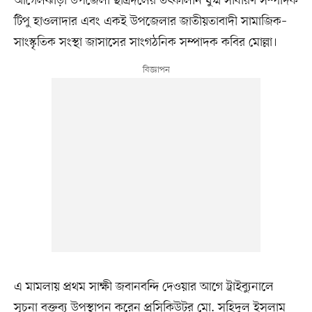
আগৈলঝাড়া উপজেলা ছাত্রদলের তৎকালীন যুগ্ম সাধারণ সম্পাদক
টিপু হাওলাদার এবং একই উপজেলার জাতীয়তাবাদী সামাজিক–
সাংস্কৃতিক সংস্থা জাসাসের সাংগঠনিক সম্পাদক কবির মোল্লা।
এ মামলায় প্রথম সাক্ষী জবানবন্দি দেওয়ার আগে ট্রাইব্যুনালে
সূচনা বক্তব্য উপস্থাপন করেন প্রসিকিউটর মো. সহিদুল ইসলাম