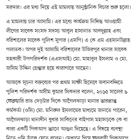
সরদার। এর মধ্য দিয়ে এই মামলায় আনুষ্ঠানিক বিচার শুরু হলো।
এ মামলায় চার আসামি। এর মধ্যে কার্যক্রম নিষিদ্ধ আওয়ামী
লীগের সাবেক সংসদ সদস্য আবুল হাসানাত আবদুল্লাহ এবং
বরিশালের সাবেক পুলিশ সুপার (এসপি) এ কে এম এহসানউল্লাহ
পলাতক। অপর দুই আসামি বরিশালের উজিরপুর থানার সাবেক
সহকারী উপপরিদর্শক (এএসআই) মো. মাহাবুল ইসলাম ও মো.
জসিম উদ্দিন গ্রেপ্তার হয়ে কারাগারে আছেন।
আজকে সূচনা বক্তব্যের পর প্রথম সাক্ষী হিসেবে জবানবন্দিতে
পুলিশ পরিদর্শক অসীম কুমার সিকদার বলেন, ২০১৫ সালের ৯
ফেব্রুয়ারি রাত দেড়টার দিকে আগৈলঝাড়া থানার ভারপ্রাপ্ত
কর্মকর্তা (ওসি) মো. মনিরুল ইসলামের মাধ্যমে জানতে পারেন,
আগৈলঝাড়া থানাধীন বুধার সাকিনের বাইপাস মহাসড়কে কে বা
কারা একটি পিকআপ ভ্যানে আগুন দিয়েছে। এ বিষয়ে ব্যবস্থা
নিতে ওসি তাঁকে যেতে বলেন। সেখানে গিয়ে ফলবাহী পিকআপে