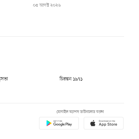
০৫ আগস্ট ২০২৬
ধুসভা
চিরন্তন ১৯৭১
মোবাইল অ্যাপস ডাউনলোড করুন