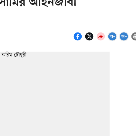
আসামির আইনজীবী