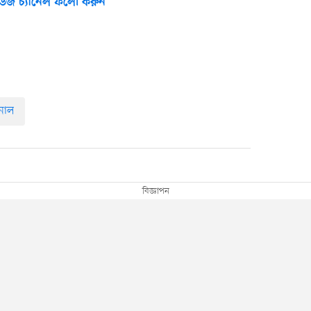
উজ চ্যানেল ফলো করুন
ুনাল