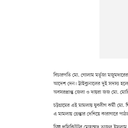
বিচারপতি মো. গোলাম মর্তূজা মজুমদারের 
আদেশ দেন। ট্রাইব্যুনালের দুই সদস্য
অবসরপ্রাপ্ত জেলা ও দায়রা জজ মো. মোহ
চট্টগ্রামের এই মামলায় যুবলীগ কর্মী মো
এ মামলায় গ্রেপ্তার দেখিয়ে কারাগারে পাঠান
চিফ প্রসিকিউটর মোহাম্মদ তাজুল ইসলাম ট্র