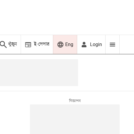
খুঁজুন
ই-পেপার
Login
Eng