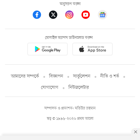
অনুসরণ করুন
মোবাইল অ্যাপস ডাউনলোড করুন
আমাদের সম্পর্কে
বিজ্ঞাপন
সার্কুলেশন
নীতি ও শর্ত
যোগাযোগ
নিউজলেটার
সম্পাদক ও প্রকাশক: মতিউর রহমান
স্বত্ব © ১৯৯৮-২০২৬ প্রথম আলো