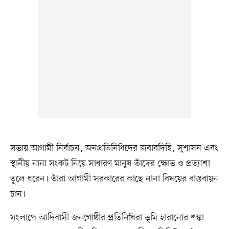
সভায় আগামী নির্বাচন, জনপ্রতিনিধিদের জবাবদিহি, সুশাসন এবং
স্থানীয় নানা সংকট নিয়ে সাধারণ মানুষ তাঁদের ক্ষোভ ও প্রত্যাশা
তুলে ধরেন। তাঁরা আগামী সরকারের কাছে নানা বিষয়ের বাস্তবায়ন
চান।
সংলাপে আদিবাসী জনগোষ্ঠীর প্রতিনিধিরা ভূমি হারানোর শঙ্কা