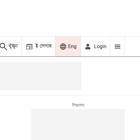
খুঁজুন
ই-পেপার
Login
Eng