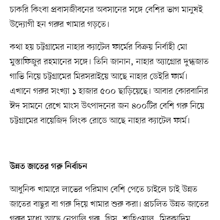
চাকরি কিংবা প্রবাসজীবনের অবসানের সঙ্গে বেশির ভাগ মানুষই
উদ্যোগী হন গরুর খামার গড়তে।
কথা হয় চট্টগ্রামের নাহার ক্যাটেল ফার্মের বিক্রয় নির্বাহী মো
মুস্তাফিজুর রহমানের সঙ্গে। তিনি জানান, নাহার অ্যাগ্রোর দুগ্ধজাত
গাভি নিয়ে চট্টগ্রামের মিরসরাইয়ে আছে নাহার ডেইরি ফার্ম।
এখানে গরুর সংখ্যা ১ হাজার ৫০০ ছাড়িয়েছে। আবার কোরবানির
ঈদ সামনে রেখে মাংস উৎপাদনের জন ৪০০টির বেশি গরু নিয়ে
চট্টগ্রামের বায়েজিদ লিংক রোডে আছে নাহার ক্যাটেল ফার্ম।
উন্নত জাতের গরু নির্বাচন
আধুনিক খামারে লাভের পরিমাণ বেশি পেতে চাইলে চাই উন্নত
জাতের বাছুর বা গরু দিয়ে খামার শুরু করা। প্রচলিত উন্নত জাতের
গরুর মধ্যে আছে নেপালি গরু, গ্রিস, শাহিওয়াল, মিরকাদিম,