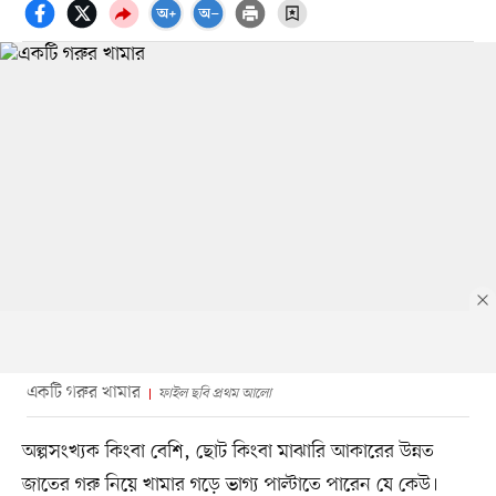
একটি গরুর খামার
ফাইল ছবি প্রথম আলো
অল্পসংখ্যক কিংবা বেশি, ছোট কিংবা মাঝারি আকারের উন্নত
জাতের গরু নিয়ে খামার গড়ে ভাগ্য পাল্টাতে পারেন যে কেউ।