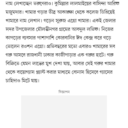
নাম লেখাচ্ছেন তরুণেরাও। কুমিল্লার লালমাইয়ের বাসিন্দা আরিফ
মজুমদার। খামার গড়ার তীব্র আকাঙ্ক্ষা থেকে কলেজ ডিঙিয়েই
খামারে নাম লেখান। গড়েন সুরুজ এগ্রো খামার। একই জেলার
সদর উপজেলার মৌলভীনগর গ্রামের আবদুল লতিফ। নিজের
কাপড়ের ব্যবসার পাশাপাশি কোরবানির ঈদ কেন্দ্র করে গড়ে
তোলেন রওশন এগ্রো। প্রতিবছরের মতো এবারও খামারের সব
গরু আসবে রাজধানী ঢাকার কাজীপাড়ার এক গরুর হাটে। গরু
বিক্রিতে যেমন লাভের মুখ দেখা যায়, আবার সেই গরুর খামার
থেকে বায়োগ্যাস প্ল্যান্ট করার মাধ্যমে বোনাস হিসেবে গ্যাসের
চাহিদাও মিটে যায়।