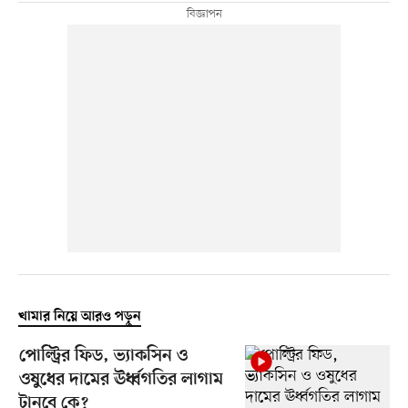
খামার নিয়ে আরও পড়ুন
পোল্ট্রির ফিড, ভ্যাকসিন ও
ওষুধের দামের ঊর্ধ্বগতির লাগাম
টানবে কে?