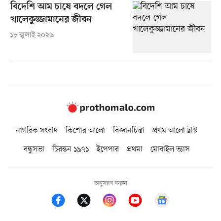
বিদেশি আম চাষে বদলে গেল
খালেকুজ্জামানের জীবন
১৮ জুলাই ২০২৬
নাগরিক সংবাদ
কিশোর আলো
বিজ্ঞানচিন্তা
প্রথম আলো ট্রাস্ট
বন্ধুসভা
চিরন্তন ১৯৭১
ইপেপার
প্রথমা
মোবাইল ভ্যাস
অনুসরণ করুন