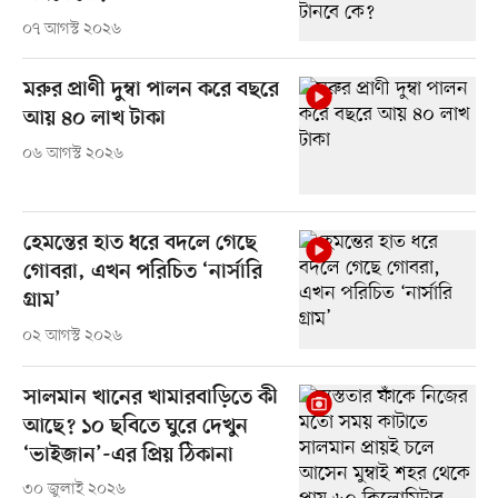
০৭ আগস্ট ২০২৬
মরুর প্রাণী দুম্বা পালন করে বছরে
আয় ৪০ লাখ টাকা
০৬ আগস্ট ২০২৬
হেমন্তের হাত ধরে বদলে গেছে
গোবরা, এখন পরিচিত ‘নার্সারি
গ্রাম’
০২ আগস্ট ২০২৬
সালমান খানের খামারবাড়িতে কী
আছে? ১০ ছবিতে ঘুরে দেখুন
‘ভাইজান’-এর প্রিয় ঠিকানা
৩০ জুলাই ২০২৬