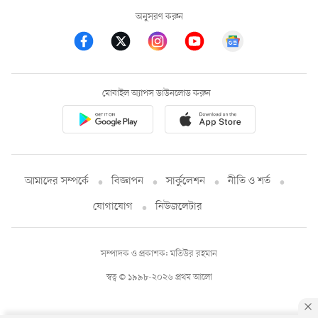
অনুসরণ করুন
মোবাইল অ্যাপস ডাউনলোড করুন
আমাদের সম্পর্কে
বিজ্ঞাপন
সার্কুলেশন
নীতি ও শর্ত
যোগাযোগ
নিউজলেটার
সম্পাদক ও প্রকাশক: মতিউর রহমান
স্বত্ব © ১৯৯৮-২০২৬ প্রথম আলো