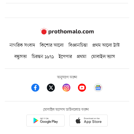
নাগরিক সংবাদ
কিশোর আলো
বিজ্ঞানচিন্তা
প্রথম আলো ট্রাস্ট
বন্ধুসভা
চিরন্তন ১৯৭১
ইপেপার
প্রথমা
মোবাইল ভ্যাস
অনুসরণ করুন
মোবাইল অ্যাপস ডাউনলোড করুন