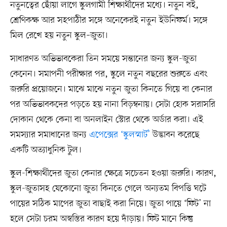
নতুনত্বের ছোঁয়া লাগে স্কুলগামী শিক্ষার্থীদের মধ্যে। নতুন বই,
শ্রেণিকক্ষ আর সহপাঠীর সঙ্গে অনেকেরই নতুন ইউনিফর্ম। সঙ্গে
মিল রেখে হয় নতুন স্কুল–জুতা।
সাধারণত অভিভাবকেরা তিন সময়ে সন্তানের জন্য স্কুল-জুতা
কেনেন। সমাপনী পরীক্ষার পর, স্কুলে নতুন বছরের শুরুতে এবং
জরুরি প্রয়োজনে। মাঝে মাঝে নতুন জুতা কিনতে গিয়ে বা কেনার
পর অভিভাবকদের পড়তে হয় নানা বিড়ম্বনায়। সেটা হোক সরাসরি
দোকান থেকে কেনা বা অনলাইন স্টোর থেকে অর্ডার করা। এই
সমস্যার সমাধানের জন্য
এপেক্সের ‘স্কুলস্মার্ট’
উদ্ভাবন করেছে
একটি অত্যাধুনিক টুল।
স্কুল-শিক্ষার্থীদের জুতা কেনার ক্ষেত্রে সচেতন হওয়া জরুরি। কারণ,
স্কুল-জুতাসহ যেকোনো জুতা কিনতে গেলে অন্যতম বিপত্তি ঘটে
পায়ের সঠিক মাপের জুতা বাছাই করা নিয়ে। জুতা পায়ে ‘ফিট’ না
হলে সেটা চরম অস্বস্তির কারণ হয়ে দাঁড়ায়। ফিট মানে কিন্তু