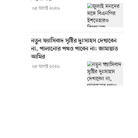
০৫ আগস্ট ২০২৬
নতুন ফ্যাসিবাদ সৃষ্টির দুঃসাহস দেখাবেন
না, পালানোর পথও পাবেন না: জামায়াত
আমির
০৪ আগস্ট ২০২৬