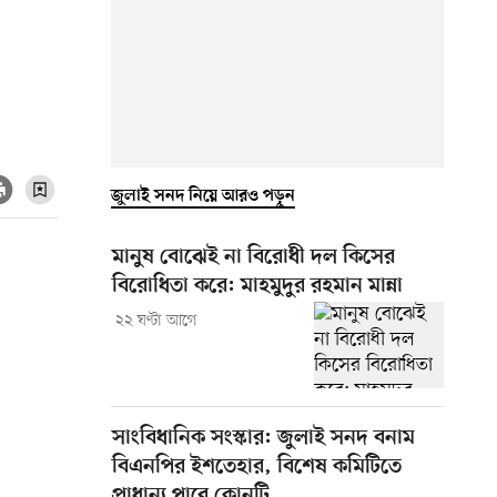
জুলাই সনদ নিয়ে আরও পড়ুন
মানুষ বোঝেই না বিরোধী দল কিসের
বিরোধিতা করে: মাহমুদুর রহমান মান্না
২২ ঘণ্টা আগে
সাংবিধানিক সংস্কার: জুলাই সনদ বনাম
বিএনপির ইশতেহার, বিশেষ কমিটিতে
প্রাধান্য পাবে কোনটি