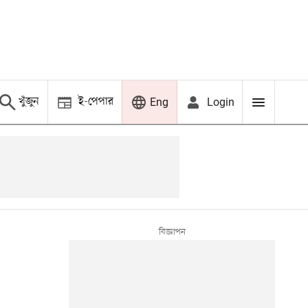
খুঁজুন
ই-পেপার
Login
Eng