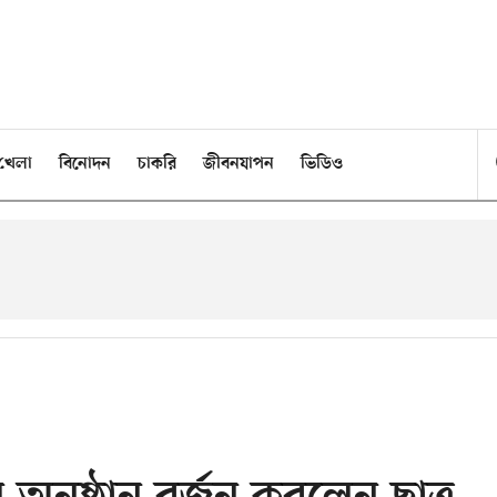
খেলা
বিনোদন
চাকরি
জীবনযাপন
ভিডিও