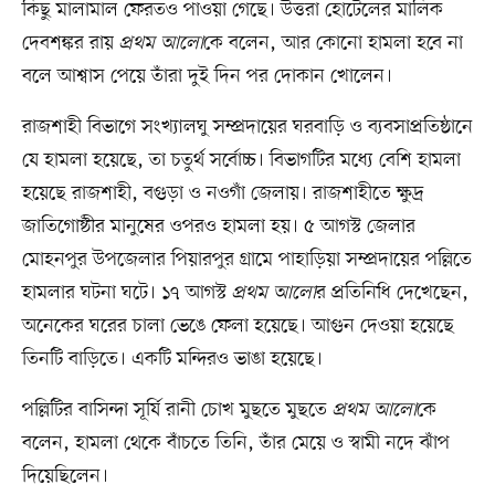
কিছু মালামাল ফেরতও পাওয়া গেছে। উত্তরা হোটেলের মালিক
দেবশঙ্কর রায়
প্রথম আলো
কে বলেন, আর কোনো হামলা হবে না
বলে আশ্বাস পেয়ে তাঁরা দুই দিন পর দোকান খোলেন।
রাজশাহী বিভাগে সংখ্যালঘু সম্প্রদায়ের ঘরবাড়ি ও ব্যবসাপ্রতিষ্ঠানে
যে হামলা হয়েছে, তা চতুর্থ সর্বোচ্চ। বিভাগটির মধ্যে বেশি হামলা
হয়েছে রাজশাহী, বগুড়া ও নওগাঁ জেলায়। রাজশাহীতে ক্ষুদ্র
জাতিগোষ্ঠীর মানুষের ওপরও হামলা হয়। ৫ আগস্ট জেলার
মোহনপুর উপজেলার পিয়ারপুর গ্রামে পাহাড়িয়া সম্প্রদায়ের পল্লিতে
হামলার ঘটনা ঘটে। ১৭ আগস্ট
প্রথম আলো
র প্রতিনিধি দেখেছেন,
অনেকের ঘরের চালা ভেঙে ফেলা হয়েছে। আগুন দেওয়া হয়েছে
তিনটি বাড়িতে। একটি মন্দিরও ভাঙা হয়েছে।
পল্লিটির বাসিন্দা সূর্যি রানী চোখ মুছতে মুছতে
প্রথম আলো
কে
বলেন, হামলা থেকে বাঁচতে তিনি, তাঁর মেয়ে ও স্বামী নদে ঝাঁপ
দিয়েছিলেন।