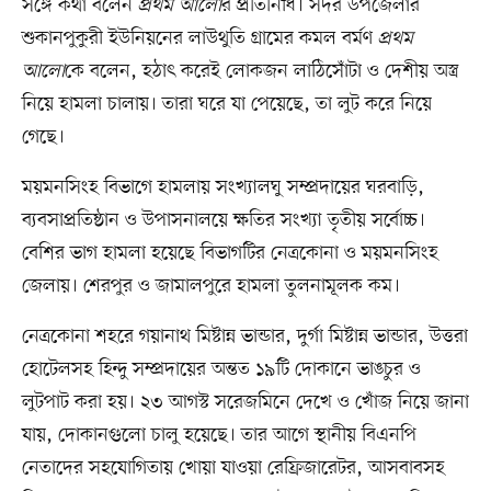
সঙ্গে কথা বলেন
প্রথম আলো
র প্রতিনিধি। সদর উপজেলার
শুকানপুকুরী ইউনিয়নের লাউথুতি গ্রামের কমল বর্মণ
প্রথম
আলো
কে বলেন, হঠাৎ করেই লোকজন লাঠিসোঁটা ও দেশীয় অস্ত্র
নিয়ে হামলা চালায়। তারা ঘরে যা পেয়েছে, তা লুট করে নিয়ে
গেছে।
ময়মনসিংহ বিভাগে হামলায় সংখ্যালঘু সম্প্রদায়ের ঘরবাড়ি,
ব্যবসাপ্রতিষ্ঠান ও উপাসনালয়ে ক্ষতির সংখ্যা তৃতীয় সর্বোচ্চ।
বেশির ভাগ হামলা হয়েছে বিভাগটির নেত্রকোনা ও ময়মনসিংহ
জেলায়। শেরপুর ও জামালপুরে হামলা তুলনামূলক কম।
নেত্রকোনা শহরে গয়ানাথ মিষ্টান্ন ভান্ডার, দুর্গা মিষ্টান্ন ভান্ডার, উত্তরা
হোটেলসহ হিন্দু সম্প্রদায়ের অন্তত ১৯টি দোকানে ভাঙচুর ও
লুটপাট করা হয়। ২৩ আগস্ট সরেজমিনে দেখে ও খোঁজ নিয়ে জানা
যায়, দোকানগুলো চালু হয়েছে। তার আগে স্থানীয় বিএনপি
নেতাদের সহযোগিতায় খোয়া যাওয়া রেফ্রিজারেটর, আসবাবসহ