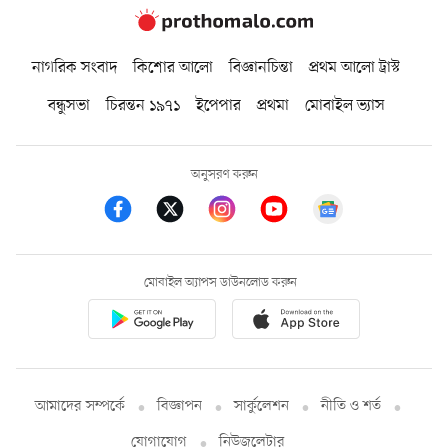
নাগরিক সংবাদ
কিশোর আলো
বিজ্ঞানচিন্তা
প্রথম আলো ট্রাস্ট
বন্ধুসভা
চিরন্তন ১৯৭১
ইপেপার
প্রথমা
মোবাইল ভ্যাস
অনুসরণ করুন
মোবাইল অ্যাপস ডাউনলোড করুন
আমাদের সম্পর্কে
বিজ্ঞাপন
সার্কুলেশন
নীতি ও শর্ত
যোগাযোগ
নিউজলেটার