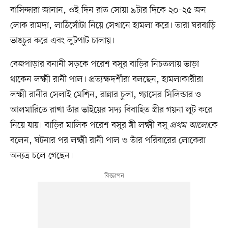
বাসিন্দারা জানান, ওই দিন রাত সোয়া ৯টার দিকে ২০-২৫ জন
লোক রামদা, লাঠিসোঁটা নিয়ে সেখানে হামলা করে। তারা ঘরবাড়ি
ভাঙচুর করে এবং লুটপাট চালায়।
বেজপাড়ার বনানী সড়কে পরেশ বসুর বাড়ির নিচতলায় ভাড়া
থাকেন লক্ষ্মী রানী পাল। প্রত্যক্ষদর্শীরা বলছেন, হামলাকারীরা
লক্ষ্মী রানীর সেলাই মেশিন, রান্নার চুলা, গ্যাসের সিলিন্ডার ও
আলমারিতে রাখা তাঁর ভাইয়ের সদ্য বিবাহিত স্ত্রীর গয়না লুট করে
নিয়ে যায়। বাড়ির মালিক পরেশ বসুর স্ত্রী লক্ষ্মী বসু
প্রথম আলো
কে
বলেন, ঘটনার পর লক্ষ্মী রানী পাল ও তাঁর পরিবারের লোকেরা
অন্যত্র চলে গেছেন।