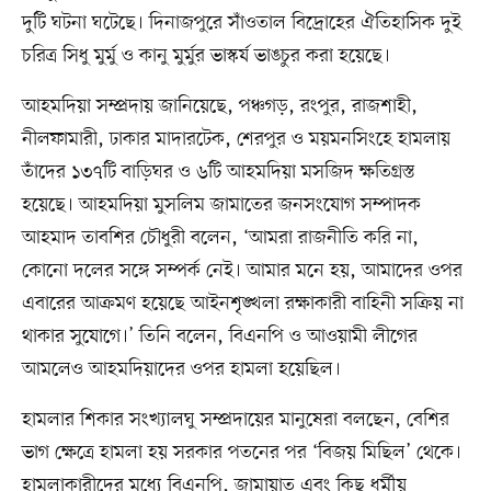
দুটি ঘটনা ঘটেছে। দিনাজপুরে সাঁওতাল বিদ্রোহের ঐতিহাসিক দুই
চরিত্র সিধু মুর্মু ও কানু মুর্মুর ভাস্কর্য ভাঙচুর করা হয়েছে।
আহমদিয়া সম্প্রদায় জানিয়েছে, পঞ্চগড়, রংপুর, রাজশাহী,
নীলফামারী, ঢাকার মাদারটেক, শেরপুর ও ময়মনসিংহে হামলায়
তাঁদের ১৩৭টি বাড়িঘর ও ৬টি আহমদিয়া মসজিদ ক্ষতিগ্রস্ত
হয়েছে। আহমদিয়া মুসলিম জামাতের জনসংযোগ সম্পাদক
আহমাদ তাবশির চৌধুরী বলেন, ‘আমরা রাজনীতি করি না,
কোনো দলের সঙ্গে সম্পর্ক নেই। আমার মনে হয়, আমাদের ওপর
এবারের আক্রমণ হয়েছে আইনশৃঙ্খলা রক্ষাকারী বাহিনী সক্রিয় না
থাকার সুযোগে।’ তিনি বলেন, বিএনপি ও আওয়ামী লীগের
আমলেও আহমদিয়াদের ওপর হামলা হয়েছিল।
হামলার শিকার সংখ্যালঘু সম্প্রদায়ের মানুষেরা বলছেন, বেশির
ভাগ ক্ষেত্রে হামলা হয় সরকার পতনের পর ‘বিজয় মিছিল’ থেকে।
হামলাকারীদের মধ্যে বিএনপি, জামায়াত এবং কিছু ধর্মীয়