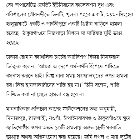
কো-অপারেটিভ ক্রেডিট ইউনিয়নের কালেকশন বুথ এবং
বরিশালের গৌরনদীতে তিনটি, খুলনা শহরে একটি, ময়মনসিংহের
হালুয়াঘাটে একটি ও পার্বতীপুরে একটি খ্রিষ্টান বাড়িতে হামলা
হয়েছে। ঠাকুরগাঁওয়ে নিজপাড়া মিশনে মা মারিয়ার মূর্তি ভাঙা
হয়েছে।
ঢাকায় রোমান ক্যাথলিক চার্চের আর্চবিশপ বিজয় নিসফরাস
ডি’ক্রুজ বলেন, ‘আমরা এ দেশে ধর্ম-বর্ণনির্বিশেষে শান্তিতে
বসবাস করতে চাই। কিন্তু নানা সময় সংখ্যালঘুদের ওপর হামলা
হয়। কিন্তু হামলাকারীদের শাস্তি হয় না।’ তিনি বলেন, শাস্তি
নিশ্চিত করা না গেলে হামলা বন্ধ হবে না।
মানবাধিকার প্রতিষ্ঠান কাপেং ফাউন্ডেশনের তথ্য অনুযায়ী,
দিনাজপুর, রাজশাহী, নওগাঁ, চাঁপাইনবাবগঞ্জ ও ঠাকুরগাঁওয়ে ক্ষুদ্র
জাতিগোষ্ঠীর ওপর অন্তত ১০টি হামলায় অন্তত ১৮টি ঘরবাড়ি
ভাঙচুর অথবা অগ্নিসংযোগ করা হয়েছে। জমি দখল ও মাছ লুটের