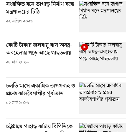
সংরক্ষিত বনে ভাগাড় নির্মাণ বন্ধে
মন্ত্রণালয়ের চিঠি
২২ এপ্রিল ২০২৬
কোটি টাকার জলবায়ু বাস অযত্ন–
অবহেলায় পড়ে আছে গাছতলায়
২৪ মার্চ ২০২৬
চলতি মাসে একাধিক তাপপ্রবাহ ও
প্রচণ্ড কালবৈশাখীর পূর্বাভাস
০২ মার্চ ২০২৬
চট্টগ্রামে পাহাড় কাটায় বিপিসিকে