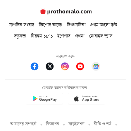
নাগরিক সংবাদ
কিশোর আলো
বিজ্ঞানচিন্তা
প্রথম আলো ট্রাস্ট
বন্ধুসভা
চিরন্তন ১৯৭১
ইপেপার
প্রথমা
মোবাইল ভ্যাস
অনুসরণ করুন
মোবাইল অ্যাপস ডাউনলোড করুন
আমাদের সম্পর্কে
বিজ্ঞাপন
সার্কুলেশন
নীতি ও শর্ত