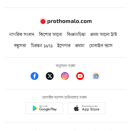
নাগরিক সংবাদ
কিশোর আলো
বিজ্ঞানচিন্তা
প্রথম আলো ট্রাস্ট
বন্ধুসভা
চিরন্তন ১৯৭১
ইপেপার
প্রথমা
মোবাইল ভ্যাস
অনুসরণ করুন
মোবাইল অ্যাপস ডাউনলোড করুন