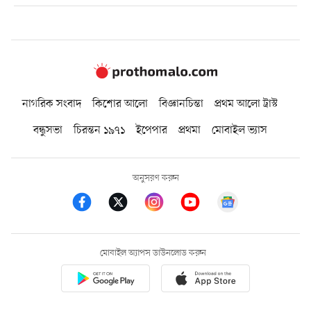
নাগরিক সংবাদ
কিশোর আলো
বিজ্ঞানচিন্তা
প্রথম আলো ট্রাস্ট
বন্ধুসভা
চিরন্তন ১৯৭১
ইপেপার
প্রথমা
মোবাইল ভ্যাস
অনুসরণ করুন
মোবাইল অ্যাপস ডাউনলোড করুন