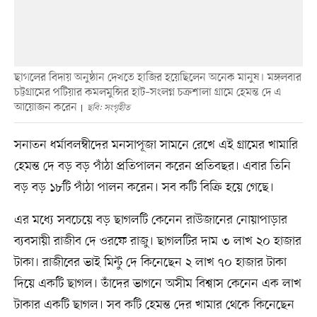
ছাগলের বিদায় অনুষ্ঠান দেখতে হাজির হয়েছিলেন অনেক মানুষ। মঙ্গলবার
চট্টগ্রামের পটিয়ার কমলমুন্সির হাট–সংলগ্ন চক্রশালা গ্রামে হেমন্ত দে এ
আয়োজন করেন
ছবি: সংগৃহীত
সনাতন ধর্মাবলম্বীদের মনসাপূজা সামনে রেখে এই গ্রামের খামারি
হেমন্ত দে বড় বড় পাঁঠা প্রতিপালন করেন প্রতিবছর। এবার তিনি
বড় বড় ১৮টি পাঁঠা পালন করেন। সব কটি বিক্রি হয়ে গেছে।
এর মধ্যে সবচেয়ে বড় ছাগলটি কেনেন রাউজানের নোয়াপাড়ার
ব্যবসায়ী রাজীব দে ওরফে রাজু। ছাগলটির দাম ৩ লাখ ২০ হাজার
টাকা। রাজীবের ভাই মিন্টু দে কিনেছেন ২ লাখ ৭০ হাজার টাকা
দিয়ে একটি ছাগল। তাঁদের ভাগনে অসীম বিশ্বাস কেনেন এক লাখ
টাকার একটি ছাগল। সব কটি হেমন্ত দের খামার থেকে কিনেছেন