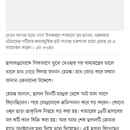
চোখে লাগার মতো নানা উপকরণে সাজানো হয় ছাগল। মঙ্গলবার
চট্টগ্রামের পটিয়ার কমলমুন্সির হাট–সংলগ্ন চক্রশালা গ্রামে হেমন্ত দে এ
আয়োজন করেন
ছবি: সংগৃহীত
ছাগলগুলোকে পিকআপে তুলে দেওয়ার পর বাদ্যযন্ত্রের তালে
তালে হাত নেড়ে বিদায় জানান হেমন্ত। হাত জোড় করে সম্মান
জানান ক্রেতাদের উদ্দেশে।
হেমন্ত জানান, ছাগল তিনটি মাগুরা থেকে আট মাস আগে
কিনেছিলেন। পরে সেগুলোকে প্রতিপালন করে বড় করেন। কোনো
ওষুধ ছাড়া প্রাকৃতিক নিয়মে বড় করা হয়। খামারের ১৮টি ছাগলের
সব কটি কাল বিক্রি করা হয়। আর আজ শেষ ছাগলটি ক্রেতার
হাতে অনুষ্ঠানের মধ্য দিয়ে তুলে দিয়েছেন। এই ছাগল কিনেছেন