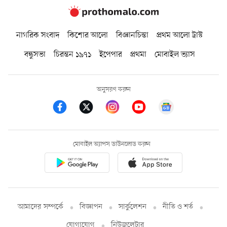
নাগরিক সংবাদ
কিশোর আলো
বিজ্ঞানচিন্তা
প্রথম আলো ট্রাস্ট
বন্ধুসভা
চিরন্তন ১৯৭১
ইপেপার
প্রথমা
মোবাইল ভ্যাস
অনুসরণ করুন
মোবাইল অ্যাপস ডাউনলোড করুন
আমাদের সম্পর্কে
বিজ্ঞাপন
সার্কুলেশন
নীতি ও শর্ত
যোগাযোগ
নিউজলেটার