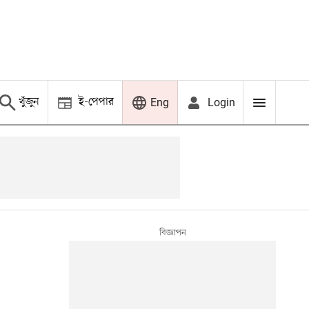
খুঁজুন
ই-পেপার
Login
Eng