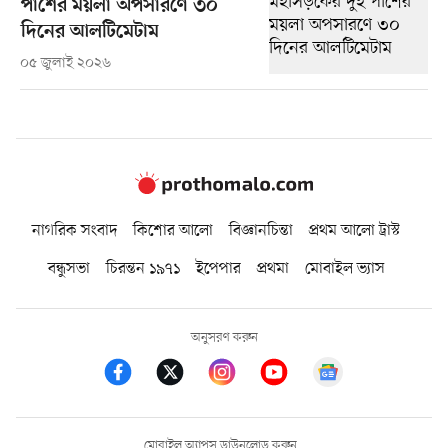
পাশের ময়লা অপসারণে ৩০
দিনের আলটিমেটাম
০৫ জুলাই ২০২৬
নাগরিক সংবাদ
কিশোর আলো
বিজ্ঞানচিন্তা
প্রথম আলো ট্রাস্ট
বন্ধুসভা
চিরন্তন ১৯৭১
ইপেপার
প্রথমা
মোবাইল ভ্যাস
অনুসরণ করুন
মোবাইল অ্যাপস ডাউনলোড করুন