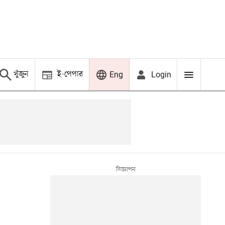
খুঁজুন
ই-পেপার
Login
Eng