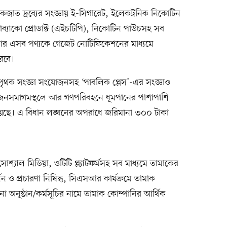
াকজাত দ্রব্যের সংজ্ঞায় ই-সিগারেট, ইলেকট্রনিক নিকোটিন
ব্যাকো প্রোডাক্ট (এইচটিপি), নিকোটিন পাউচসহ সব
সরকার এসব পণ্যকে গেজেট নোটিফিকেশনের মাধ্যমে
রবে।
’ পৃথক সংজ্ঞা সংযোজনসহ ‘পাবলিক প্লেস’-এর সংজ্ঞাও
ব জনসমাগমস্থলে আর গণপরিবহনে ধূমপানের পাশাপাশি
া হয়েছে। এ বিধান লঙ্ঘনের অপরাধে জরিমানা ৩০০ টাকা
, সোশ্যাল মিডিয়া, ওটিটি প্ল্যাটফর্মসহ সব মাধ্যমে তামাকের
দর্শন ও প্রচারণা নিষিদ্ধ, সিএসআর কার্যক্রমে তামাক
অনুষ্ঠান/কর্মসূচির নামে তামাক কোম্পানির আর্থিক