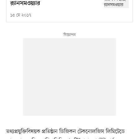
র‍্যানসমওয়্যার
১৫ মে ২০১৭
তথ্যপ্রযুক্তিবিষয়ক প্রতিষ্ঠান ডিজিকন টেকনোলজিস লিমিটেডে