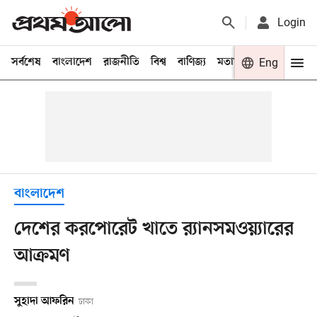
Login
সর্বশেষ
বাংলাদেশ
রাজনীতি
বিশ্ব
বাণিজ্য
মতামত
খেলা
Eng
বিনো
বাংলাদেশ
দেশের করপোরেট খাতে র‌্যানসমওয়্যারের
আক্রমণ
সুহাদা আফরিন
ঢাকা