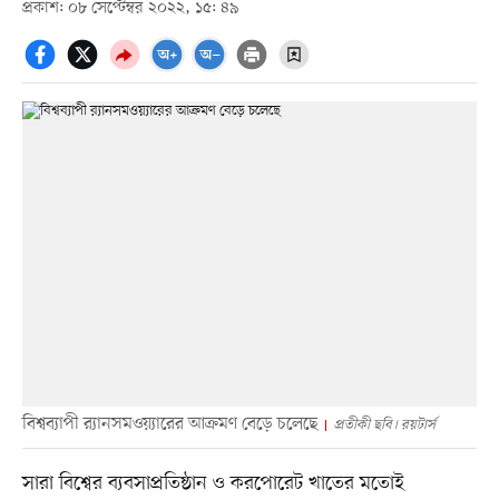
প্রকাশ: ০৮ সেপ্টেম্বর ২০২২, ১৫: ৪৯
বিশ্বব্যাপী র‍্যানসমওয়্যারের আক্রমণ বেড়ে চলেছে
প্রতীকী ছবি। রয়টার্স
সারা বিশ্বের ব্যবসাপ্রতিষ্ঠান ও করপোরেট খাতের মতোই