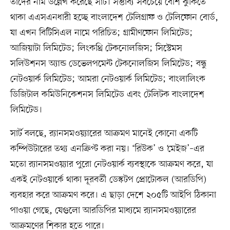
তাদের নাম উল্লেখ করেছে সার্ট। সম্ভাব্য সবচেয়ে বেশি ঝুঁকিতে
থাকা এএসএনধারী হচ্ছে বাংলাদেশ টেলিগ্রাফ ও টেলিফোন বোর্ড,
যা এখন বিটিসিএল নামে পরিচিত; গ্রামীণফোন লিমিটেড;
আজিয়াটা লিমিটেড; লিংকথ্রি টেকনোলজিস; সিস্টেমস
সলিউশনস অ্যান্ড ডেভেলপমেন্ট টেকনোলজিস লিমিটেড; বন্ধু
নেটওয়ার্ক লিমিটেড; আমরা নেটওয়ার্ক লিমিটেড; বাংলালিংক
ডিজিটাল কমিউনিকেশনস লিমিটেড এবং টেলিটক বাংলাদেশ
লিমিটেড।
সার্ট বলছে, র‍্যানসমওয়্যারের আক্রমণ মানেই কোনো একটি
কম্পিউটারের তথ্য এনক্রিপ্ট করা নয়। ‘রিউক’ ও ‘মেইজ’–এর
মতো র‌্যানসমওয়্যার পুরো নেটওয়ার্ক ব্যবস্থাকে আক্রমণ করে, যা
একই নেটওয়ার্কে থাকা দূরবর্তী ডেস্কটপ প্রোটোকল (আরডিপি)
ব্যবহার করে আক্রমণ করে। এ ছাড়া দেশে ২০৫টি আইপি ঠিকানা
পাওয়া গেছে, যেগুলো আরডিপির মাধ্যমে র‌্যানসমওয়্যারের
আক্রমণের শিকার হতে পারে।