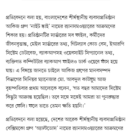
প্রতিবেদনে বলা হয়, বাংলাদেশের শীর্ষস্থানীয় ব্যবসাপ্রতিষ্ঠান
আকিজ গ্রুপ ‘নাইট স্কাই’ নামের র‌্যানসমওয়্যারের আক্রমণের
শিকার হয়। প্রতিষ্ঠানটির সার্ভারের সব ফাইল, কর্মীদের
জীবনবৃত্তান্ত, মেইল সার্ভারের তথ্য, গিটল্যাব কোড বেস, ইআরপি
সিস্টেম ডেটাবেজ, ব্যাকআপসহ ওয়েবসাইট সিপ্যানেল তথ্য,
ব্যক্তিগত কম্পিউটার ব্যাকআপ ফাইলও ডার্ক ওয়েবে ফাঁস হয়ে
যায়। এ বিষয়ে জানতে চাইলে আকিজ গ্রুপের মানবসম্পদ
বিভাগের সিনিয়র ম্যানেজার মো. আবদুল কাউয়ুম আজ
বৃহস্পতিবার প্রথম আলোকে বলেন, ‘গত বছর আমাদের সিস্টেম
কিছুটা আক্রান্ত হয়েছিল। তবে সঙ্গে সঙ্গেই আমরা তা পুনরুদ্ধার
করে ফেলি। ফলে তাতে তেমন ক্ষতি হয়নি।’
প্রতিবেদনে বলা হয়েছে, দেশের আরেক শীর্ষস্থানীয় ব্যবসাপ্রতিষ্ঠান
বেক্সিমকো গ্রুপ ‘অ্যাল্টডোস’ নামের র‌্যানসমওয়্যারের আক্রমণের