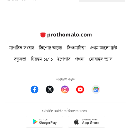
নাগরিক সংবাদ
কিশোর আলো
বিজ্ঞানচিন্তা
প্রথম আলো ট্রাস্ট
বন্ধুসভা
চিরন্তন ১৯৭১
ইপেপার
প্রথমা
মোবাইল ভ্যাস
অনুসরণ করুন
মোবাইল অ্যাপস ডাউনলোড করুন