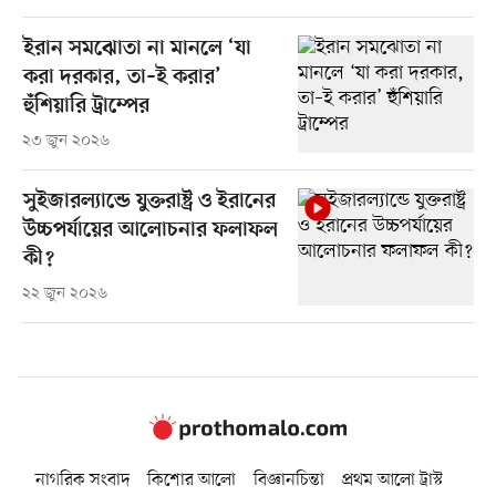
ইরান সমঝোতা না মানলে ‘যা
করা দরকার, তা–ই করার’
হুঁশিয়ারি ট্রাম্পের
২৩ জুন ২০২৬
সুইজারল্যান্ডে যুক্তরাষ্ট্র ও ইরানের
উচ্চপর্যায়ের আলোচনার ফলাফল
কী?
২২ জুন ২০২৬
নাগরিক সংবাদ
কিশোর আলো
বিজ্ঞানচিন্তা
প্রথম আলো ট্রাস্ট