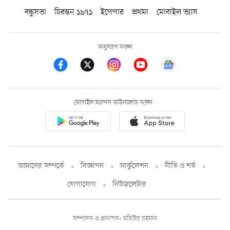
বন্ধুসভা
চিরন্তন ১৯৭১
ইপেপার
প্রথমা
মোবাইল ভ্যাস
অনুসরণ করুন
মোবাইল অ্যাপস ডাউনলোড করুন
আমাদের সম্পর্কে
বিজ্ঞাপন
সার্কুলেশন
নীতি ও শর্ত
যোগাযোগ
নিউজলেটার
সম্পাদক ও প্রকাশক: মতিউর রহমান