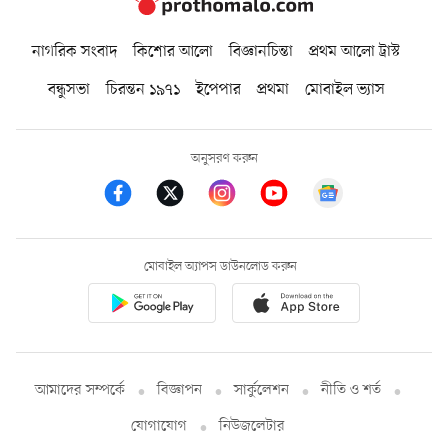
নাগরিক সংবাদ
কিশোর আলো
বিজ্ঞানচিন্তা
প্রথম আলো ট্রাস্ট
বন্ধুসভা
চিরন্তন ১৯৭১
ইপেপার
প্রথমা
মোবাইল ভ্যাস
অনুসরণ করুন
মোবাইল অ্যাপস ডাউনলোড করুন
আমাদের সম্পর্কে
বিজ্ঞাপন
সার্কুলেশন
নীতি ও শর্ত
যোগাযোগ
নিউজলেটার