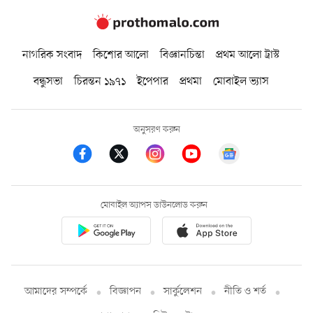
নাগরিক সংবাদ
কিশোর আলো
বিজ্ঞানচিন্তা
প্রথম আলো ট্রাস্ট
বন্ধুসভা
চিরন্তন ১৯৭১
ইপেপার
প্রথমা
মোবাইল ভ্যাস
অনুসরণ করুন
মোবাইল অ্যাপস ডাউনলোড করুন
আমাদের সম্পর্কে
বিজ্ঞাপন
সার্কুলেশন
নীতি ও শর্ত