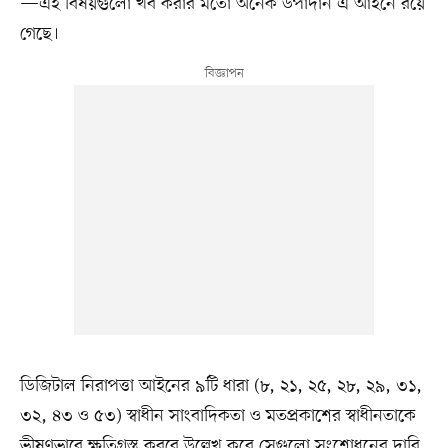
—এই বিষয়গুলো খর্ব করার মতো অনেক উপাদান এ আইনে রয়ে
গেছে।
ডিজিটাল নিরাপত্তা আইনের ৯টি ধারা (৮, ২১, ২৫, ২৮, ২৯, ৩১,
৩২, ৪৩ ও ৫৩) স্বাধীন সাংবাদিকতা ও মতপ্রকাশের স্বাধীনতাকে
ভীষণভাবে ক্ষতিগ্রস্ত করবে উল্লেখ করে সেগুলো সংশোধনের দাবি