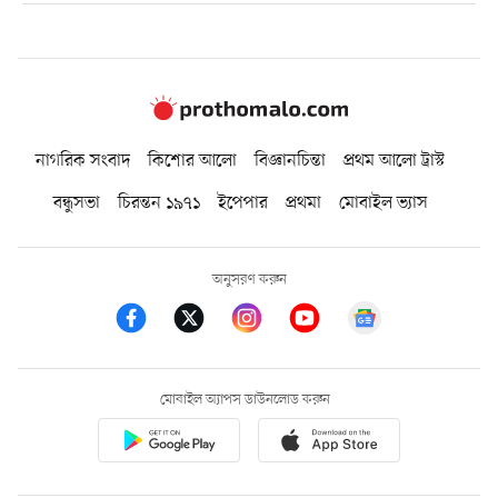
নাগরিক সংবাদ
কিশোর আলো
বিজ্ঞানচিন্তা
প্রথম আলো ট্রাস্ট
বন্ধুসভা
চিরন্তন ১৯৭১
ইপেপার
প্রথমা
মোবাইল ভ্যাস
অনুসরণ করুন
মোবাইল অ্যাপস ডাউনলোড করুন