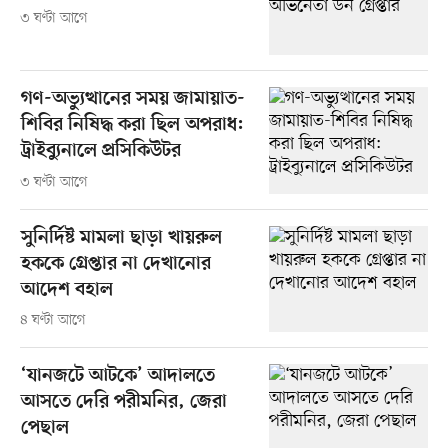
৩ ঘণ্টা আগে
গণ-অভ্যুত্থানের সময় জামায়াত-
শিবির নিষিদ্ধ করা ছিল অপরাধ:
ট্রাইব্যুনালে প্রসিকিউটর
৩ ঘণ্টা আগে
সুনির্দিষ্ট মামলা ছাড়া খায়রুল
হককে গ্রেপ্তার না দেখানোর
আদেশ বহাল
৪ ঘণ্টা আগে
‘যানজটে আটকে’ আদালতে
আসতে দেরি পরীমনির, জেরা
পেছাল