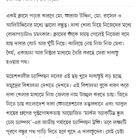
একই ক্লাসে পড়ার কারণে মো. ফারাজ উদ্দিন, মো. রাসেল ও
আলিউদ্দিনের মধ্যে ভালো বন্ধুত্ব। দাবা খেলা নিয়ে নিজেদের মধ্যে
বোঝাপড়াটাও চমৎকার। ক্লাসের ফাঁকে সময় পেলেই নিজেরা বসে
যায় দাবার বোর্ড আর ঘুঁটি নিয়ে। ঝালিয়ে নেয় নিজ নিজ মেধা।
ধৈর্য, একাগ্রতা আর নিষ্ঠার মাধ্যমে তৈরি করছে সেরা দাবাড়ু
হওয়ার পথ।
মহেশখালীর চ্যাম্পিয়ন দলের এই ছয় খুদে দাবাড়ুই বড় হচ্ছে
সমুদ্রের বিশালতা দেখতে দেখতে। এই বিশালতা বুকে ধারণ করে
দাবা খেলার মাধ্যমে নিজ জেলার নাম উজ্জ্বল করতে চায়। জিতে
নিতে চায় বাংলাদেশ দাবা ফেডারেশনের তত্ত্বাবধানে এবং আবুল
খায়ের গ্রুপের পৃষ্ঠপোষকতায় আয়োজিত ‘মার্কস অ্যাক্‌টিভ স্কুল
চেস চ্যাম্পস’–এর জাতীয় পর্যায়ের চ্যাম্পিয়ন ট্রফি। তবে লক্ষ্যটি
পূরণে বন্ধুর পথ পাড়ি দিতে হবে খুদে এ দাবাড়ুদের। সেই চেষ্টা