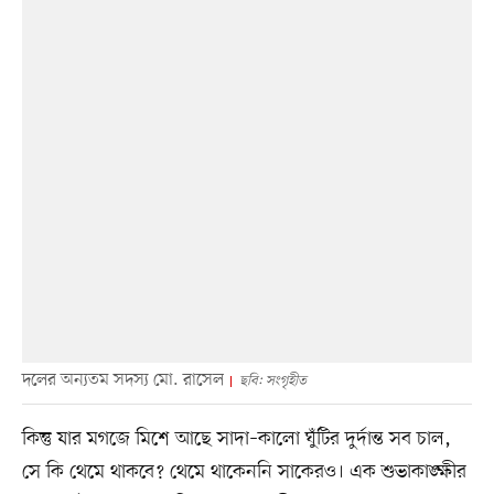
দলের অন্যতম সদস্য মো. রাসেল
ছবি: সংগৃহীত
কিন্তু যার মগজে মিশে আছে সাদা–কালো ঘুঁটির দুর্দান্ত সব চাল,
সে কি থেমে থাকবে? থেমে থাকেননি সাকেরও। এক শুভাকাঙ্ক্ষীর