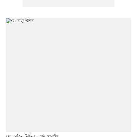
মো. মহিন উদ্দিন
ছবি: সংগৃহীত