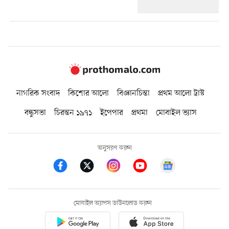
নাগরিক সংবাদ
কিশোর আলো
বিজ্ঞানচিন্তা
প্রথম আলো ট্রাস্ট
বন্ধুসভা
চিরন্তন ১৯৭১
ইপেপার
প্রথমা
মোবাইল ভ্যাস
অনুসরণ করুন
মোবাইল অ্যাপস ডাউনলোড করুন