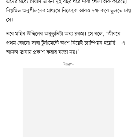
এদের মধ্যে গিয়াস উদ্দিন দুই বছর ধরে দাবা খেলা শুরু করেছে।
নিয়মিত অনুশীলনের মাধ্যমে নিজেকে আরও দক্ষ করে তুলতে চায়
সে।
তবে মহিন উদ্দিনের অনুভূতিটা অন্য রকম। সে বলে, ‘জীবনে
প্রথম কোনো দাবা টুর্নামেন্টে অংশ নিয়েই চ্যাম্পিয়ন হয়েছি—এ
আনন্দ ভাষায় প্রকাশ করার মতো নয়।’