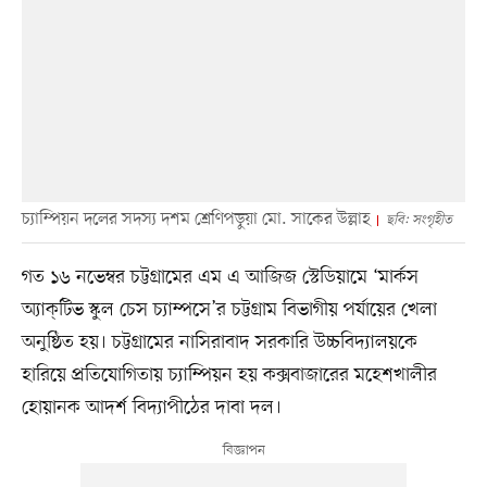
চ্যাম্পিয়ন দলের সদস্য দশম শ্রেণিপড়ুয়া মো. সাকের উল্লাহ
ছবি: সংগৃহীত
গত ১৬ নভেম্বর চট্টগ্রামের এম এ আজিজ স্টেডিয়ামে ‘মার্কস
অ্যাক্‌টিভ স্কুল চেস চ্যাম্পসে’র চট্টগ্রাম বিভাগীয় পর্যায়ের খেলা
অনুষ্ঠিত হয়। চট্টগ্রামের নাসিরাবাদ সরকারি উচ্চবিদ্যালয়কে
হারিয়ে প্রতিযোগিতায় চ্যাম্পিয়ন হয় কক্সবাজারের মহেশখালীর
হোয়ানক আদর্শ বিদ্যাপীঠের দাবা দল।