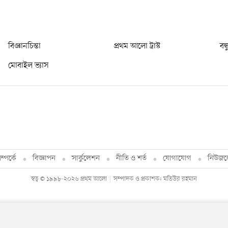
বিজ্ঞানচিন্তা
প্রথম আলো ট্রাস্ট
বন্
মোবাইল ভ্যাস
্পর্কে
বিজ্ঞাপন
সার্কুলেশন
নীতি ও শর্ত
যোগাযোগ
নিউজল
স্বত্ব © ১৯৯৮-২০২৬ প্রথম আলো
সম্পাদক ও প্রকাশক: মতিউর রহমান