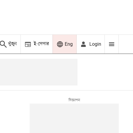
খুঁজুন
ই-পেপার
Login
Eng