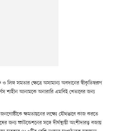
তি ও লিঙ্গ সমতার ক্ষেত্রে অসামান্য অবদানের স্বীকৃতিস্বরূপ
চার্লস শাহীন আনামকে অনারারি এমবিই খেতাবের জন্য
ক জনগোষ্ঠীকে ক্ষমতায়নের লক্ষ্যে যৌথভাবে কাজ করতে
ের জন্য ফাউন্ডেশনের সঙ্গে দীর্ঘস্থায়ী অংশীদারত্ব বজায়