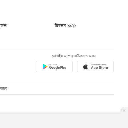
ধুসভা
চিরন্তন ১৯৭১
মোবাইল অ্যাপস ডাউনলোড করুন
েটার