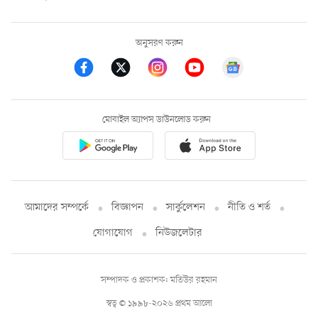
অনুসরণ করুন
মোবাইল অ্যাপস ডাউনলোড করুন
আমাদের সম্পর্কে
বিজ্ঞাপন
সার্কুলেশন
নীতি ও শর্ত
যোগাযোগ
নিউজলেটার
সম্পাদক ও প্রকাশক: মতিউর রহমান
স্বত্ব © ১৯৯৮-২০২৬ প্রথম আলো