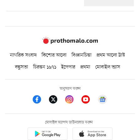
নাগরিক সংবাদ
কিশোর আলো
বিজ্ঞানচিন্তা
প্রথম আলো ট্রাস্ট
বন্ধুসভা
চিরন্তন ১৯৭১
ইপেপার
প্রথমা
মোবাইল ভ্যাস
অনুসরণ করুন
মোবাইল অ্যাপস ডাউনলোড করুন