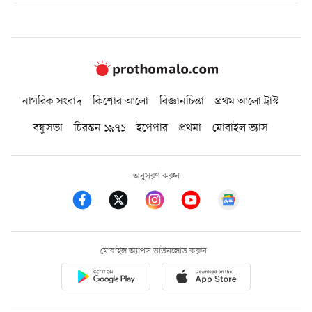
নাগরিক সংবাদ
কিশোর আলো
বিজ্ঞানচিন্তা
প্রথম আলো ট্রাস্ট
বন্ধুসভা
চিরন্তন ১৯৭১
ইপেপার
প্রথমা
মোবাইল ভ্যাস
অনুসরণ করুন
মোবাইল অ্যাপস ডাউনলোড করুন