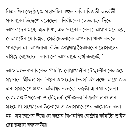
বিএনপির জ্যেষ্ঠ যুগ্ম মহাসচিব রুহুল কবির রিজভী অন্তর্বর্তী
সরকারের উদ্দেশে বলেছেন, ‘নির্বাচনের ডেডলাইন দিতে
আপনাদের মধ্যে এত দ্বিধা, এত সংকোচ কেন? আমার মনে হয়,
৫ আগস্টের যে বিপ্লব, সেই চেতনাকে আপনারা ধারণ করতে
পারছেন না। আপনারা বিভিন্ন জায়গায় স্বৈরাচারের দোসরদের
বসিয়ে রেখেছেন। তারা তো আপনাকে ব্যর্থ করবেই।’
আজ মঙ্গলবার বিকেল পাঁচটায় নোয়াখালীর চৌমুহনীর রেলওয়ে
ময়দানে ‘ঐতিহাসিক বিপ্লব ও সংহতি দিবস’ উপলক্ষে আয়োজিত
এক সমাবেশে প্রধান অতিথির বক্তব্যে রিজভী এ কথা বলেন।
বেগমগঞ্জ উপজেলা ও চৌমুহনী পৌরসভা বিএনপি এবং এর
সহযোগী সংগঠনের উদ্যোগে এ জনসমাবেশের আয়োজন করা
হয়। সমাবেশের উদ্বোধন করেন বিএনপির কেন্দ্রীয় কমিটির ভাইস
চেয়ারম্যান বরকতউল্লা।