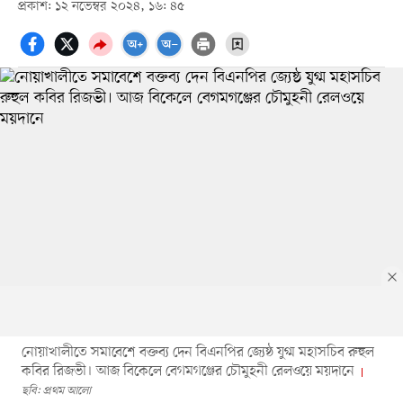
প্রকাশ: ১২ নভেম্বর ২০২৪, ১৬: ৪৫
নোয়াখালীতে সমাবেশে বক্তব্য দেন বিএনপির জ্যেষ্ঠ যুগ্ম মহাসচিব রুহুল
কবির রিজভী। আজ বিকেলে বেগমগঞ্জের চৌমুহনী রেলওয়ে ময়দানে
ছবি: প্রথম আলো