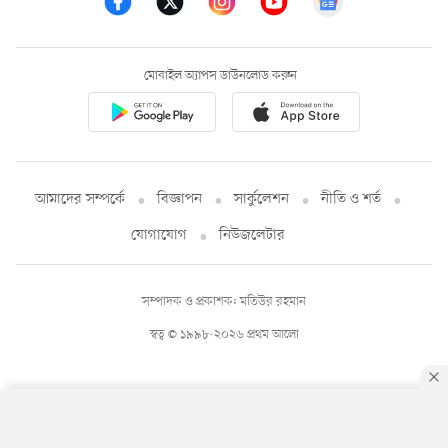
মোবাইল অ্যাপস ডাউনলোড করুন
আমাদের সম্পর্কে
বিজ্ঞাপন
সার্কুলেশন
নীতি ও শর্ত
যোগাযোগ
নিউজলেটার
সম্পাদক ও প্রকাশক: মতিউর রহমান
স্বত্ব © ১৯৯৮-২০২৬ প্রথম আলো
By using this site, you agree to our
Privacy Policy
.
OK