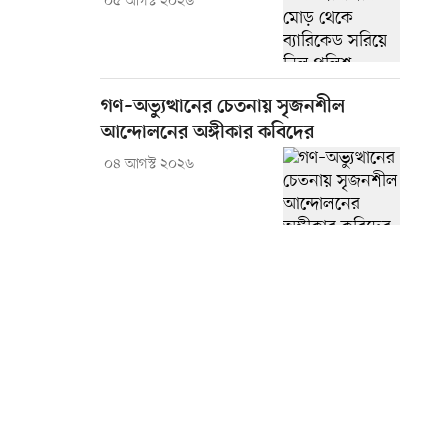
০৫ আগস্ট ২০২৬
গণ–অভ্যুত্থানের চেতনায় সৃজনশীল
আন্দোলনের অঙ্গীকার কবিদের
০৪ আগস্ট ২০২৬