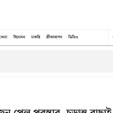
খেলা
বিনোদন
চাকরি
জীবনযাপন
ভিডিও