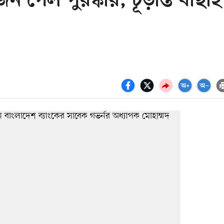
 পেল পুরস্কার, চূড়ান্ত বাছাই