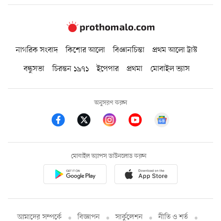
নাগরিক সংবাদ
কিশোর আলো
বিজ্ঞানচিন্তা
প্রথম আলো ট্রাস্ট
বন্ধুসভা
চিরন্তন ১৯৭১
ইপেপার
প্রথমা
মোবাইল ভ্যাস
অনুসরণ করুন
মোবাইল অ্যাপস ডাউনলোড করুন
আমাদের সম্পর্কে
বিজ্ঞাপন
সার্কুলেশন
নীতি ও শর্ত