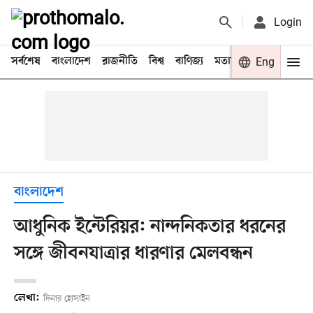
Login
সর্বশেষ
বাংলাদেশ
রাজনীতি
বিশ্ব
বাণিজ্য
মতামত
খেলা
Eng
বিনো
বাংলাদেশ
আধুনিক ইন্টেরিয়র: নান্দনিকতার ধরনের
সঙ্গে জীবনযাত্রার ধারণার মেলবন্ধন
লেখা:
দিনার হোসাইন