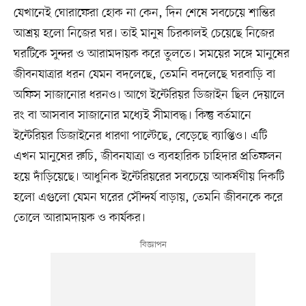
যেখানেই ঘোরাফেরা হোক না কেন, দিন শেষে সবচেয়ে শান্তির
আশ্রয় হলো নিজের ঘর। তাই মানুষ চিরকালই চেয়েছে নিজের
ঘরটিকে সুন্দর ও আরামদায়ক করে তুলতে। সময়ের সঙ্গে মানুষের
জীবনযাত্রার ধরন যেমন বদলেছে, তেমনি বদলেছে ঘরবাড়ি বা
অফিস সাজানোর ধরনও। আগে ইন্টেরিয়র ডিজাইন ছিল দেয়ালে
রং বা আসবাব সাজানোর মধ্যেই সীমাবদ্ধ। কিন্তু বর্তমানে
ইন্টেরিয়র ডিজাইনের ধারণা পাল্টেছে, বেড়েছে ব্যাপ্তিও। এটি
এখন মানুষের রুচি, জীবনযাত্রা ও ব্যবহারিক চাহিদার প্রতিফলন
হয়ে দাঁড়িয়েছে। আধুনিক ইন্টেরিয়রের সবচেয়ে আকর্ষণীয় দিকটি
হলো এগুলো যেমন ঘরের সৌন্দর্য বাড়ায়, তেমনি জীবনকে করে
তোলে আরামদায়ক ও কার্যকর।