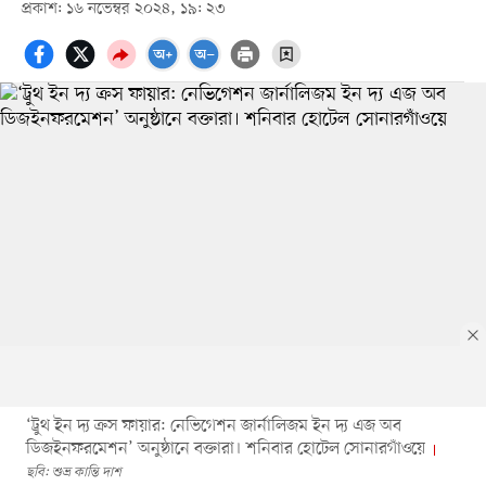
প্রকাশ: ১৬ নভেম্বর ২০২৪, ১৯: ২৩
‘ট্রুথ ইন দ্য ক্রস ফায়ার: নেভিগেশন জার্নালিজম ইন দ্য এজ অব
ডিজইনফরমেশন’ অনুষ্ঠানে বক্তারা। শনিবার হোটেল সোনারগাঁওয়ে
ছবি: শুভ্র কান্তি দাশ