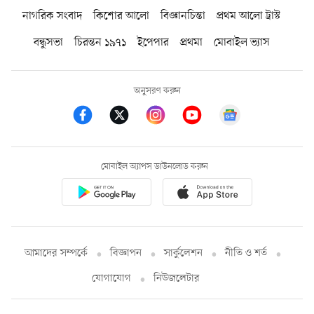
নাগরিক সংবাদ
কিশোর আলো
বিজ্ঞানচিন্তা
প্রথম আলো ট্রাস্ট
বন্ধুসভা
চিরন্তন ১৯৭১
ইপেপার
প্রথমা
মোবাইল ভ্যাস
অনুসরণ করুন
মোবাইল অ্যাপস ডাউনলোড করুন
আমাদের সম্পর্কে
বিজ্ঞাপন
সার্কুলেশন
নীতি ও শর্ত
যোগাযোগ
নিউজলেটার