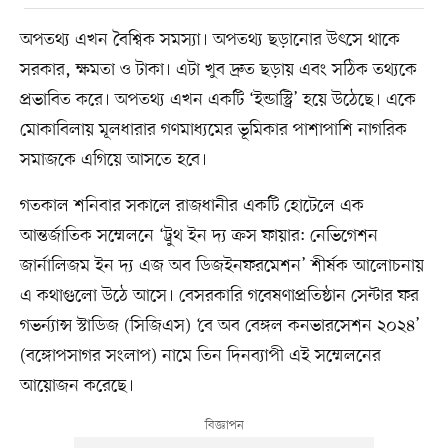
অপতথ্য এখন বৈশ্বিক সমস্যা। অপতথ্য ছড়ানোর উৎসে থাকে
সরকার, ক্ষমতা ও টাকা। এটা খুব দ্রুত ছড়ায় এবং সঠিক তথ্যকে
প্রভাবিত করে। অপতথ্য এখন একটি ‘ইন্ডাস্ট্রি’ হয়ে উঠেছে। একে
মোকাবিলায় মূলধারার গণমাধ্যমের ভূমিকার পাশাপাশি নাগরিক
সমাজকে এগিয়ে আসতে হবে।
গতকাল শনিবার সকালে রাজধানীর একটি হোটেলে এক
আন্তর্জাতিক সম্মেলনে ‘ট্রুথ ইন দ্য ক্রস ফায়ার: নেভিগেশন
জার্নালিজম ইন দ্য এজ অব ডিজইনফরমেশন’ শীর্ষক আলোচনায়
এ কথাগুলো উঠে আসে। বেসরকারি গবেষণাপ্রতিষ্ঠান সেন্টার ফর
গভর্ন্যান্স স্টাডিজ (সিজিএস) ‘বে অব বেঙ্গল কনভারসেশন ২০২৪’
(বঙ্গোপসাগর সংলাপ) নামে তিন দিনব্যাপী এই সম্মেলনের
আয়োজন করেছে।