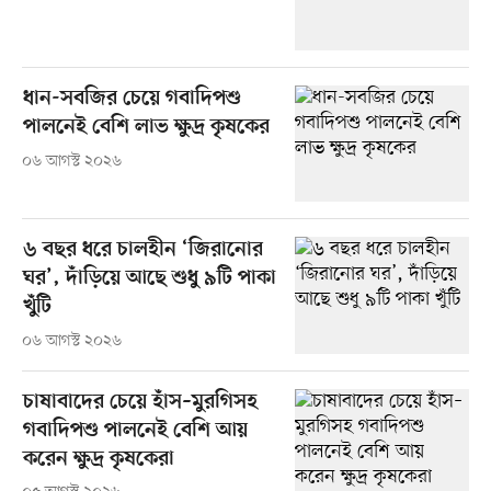
ধান-সবজির চেয়ে গবাদিপশু
পালনেই বেশি লাভ ক্ষুদ্র কৃষকের
০৬ আগস্ট ২০২৬
৬ বছর ধরে চালহীন ‘জিরানোর
ঘর’, দাঁড়িয়ে আছে শুধু ৯টি পাকা
খুঁটি
০৬ আগস্ট ২০২৬
চাষাবাদের চেয়ে হাঁস–মুরগিসহ
গবাদিপশু পালনেই বেশি আয়
করেন ক্ষুদ্র কৃষকেরা