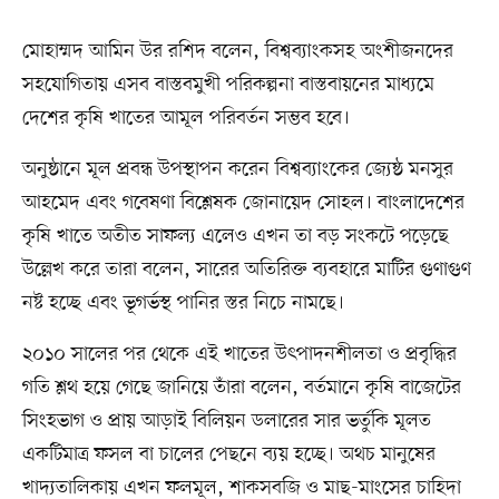
মোহাম্মদ আমিন উর রশিদ বলেন, বিশ্বব্যাংকসহ অংশীজনদের
সহযোগিতায় এসব বাস্তবমুখী পরিকল্পনা বাস্তবায়নের মাধ্যমে
দেশের কৃষি খাতের আমূল পরিবর্তন সম্ভব হবে।
অনুষ্ঠানে মূল প্রবন্ধ উপস্থাপন করেন বিশ্বব্যাংকের জ্যেষ্ঠ মনসুর
আহমেদ এবং গবেষণা বিশ্লেষক জোনায়েদ সোহল। বাংলাদেশের
কৃষি খাতে অতীত সাফল্য এলেও এখন তা বড় সংকটে পড়েছে
উল্লেখ করে তারা বলেন, সারের অতিরিক্ত ব্যবহারে মাটির গুণাগুণ
নষ্ট হচ্ছে এবং ভূগর্ভস্থ পানির স্তর নিচে নামছে।
২০১০ সালের পর থেকে এই খাতের উৎপাদনশীলতা ও প্রবৃদ্ধির
গতি শ্লথ হয়ে গেছে জানিয়ে তাঁরা বলেন, বর্তমানে কৃষি বাজেটের
সিংহভাগ ও প্রায় আড়াই বিলিয়ন ডলারের সার ভর্তুকি মূলত
একটিমাত্র ফসল বা চালের পেছনে ব্যয় হচ্ছে। অথচ মানুষের
খাদ্যতালিকায় এখন ফলমূল, শাকসবজি ও মাছ-মাংসের চাহিদা