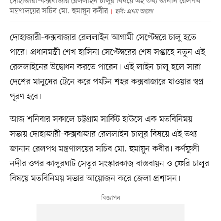
দোহাজারী-কক্সবাজার রেললাইন চালুর বিষয়ে এই তথ্য জানান রেলপথ
মন্ত্রণালয়ের সচিব মো. হুমায়ুন কবীর
ছবি: প্রথম আলো
দোহাজারী-কক্সবাজার রেললাইন আগামী সেপ্টেম্বরে চালু হতে
পারে। প্রধানমন্ত্রী শেখ হাসিনা সেপ্টেম্বরের শেষ সপ্তাহে নতুন এই
রেললাইনের উদ্বোধন করতে পারেন। এই লাইন চালু হলে সারা
দেশের মানুষের ট্রেনে করে পর্যটন শহর কক্সবাজারে যাওয়ার স্বপ্ন
পূরণ হবে।
আজ শনিবার সকালে চট্টগ্রাম সার্কিট হাউসে এক মতবিনিময়
সভায় দোহাজারী-কক্সবাজার রেললাইন চালুর বিষয়ে এই তথ্য
জানান রেলপথ মন্ত্রণালয়ের সচিব মো. হুমায়ুন কবীর। কর্ণফুলী
নদীর ওপর কালুরঘাট সেতুর সংস্কারকাজ বাস্তবায়ন ও ফেরি চালুর
বিষয়ে মতবিনিময় সভার আয়োজন করে জেলা প্রশাসন।