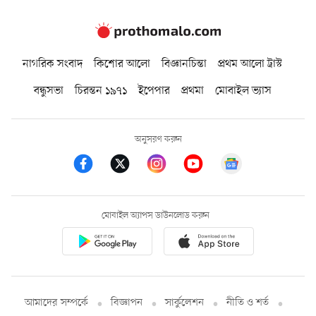
নাগরিক সংবাদ
কিশোর আলো
বিজ্ঞানচিন্তা
প্রথম আলো ট্রাস্ট
বন্ধুসভা
চিরন্তন ১৯৭১
ইপেপার
প্রথমা
মোবাইল ভ্যাস
অনুসরণ করুন
মোবাইল অ্যাপস ডাউনলোড করুন
আমাদের সম্পর্কে
বিজ্ঞাপন
সার্কুলেশন
নীতি ও শর্ত