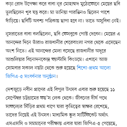
কড়া রোদ উপেক্ষা করে বাবা নূর মোহাম্মদ মুঠোফোনে মেয়ের ছবি
তুলছিলেন খুব যত্ন করে। মা তানিয়া পারভিনও ছিলেন পাশে
দাঁড়িয়ে। ছবিটি অবশ্য পত্রিকায় ছাপা হবে না। তাতে অসুবিধা নেই।
নুসরাতের বাবা বলছিলেন, ছবি ফেসবুকে পোস্ট দেবেন। মেয়ের এ
আনন্দের দিনে তাঁরাও রাজধানীর শেরেবাংলা নগর থেকে এসেছেন
অংশ নিতে। এই আনন্দের মেলা বসেছে রাজধানীর অদূরে
আশুলিয়ার বিনোদনকেন্দ্র ফ্যান্টাসি কিংডমে। এখানে আজ
সোমবার সকাল নয়টা থেকে শুরু হয়েছে
শিখো-প্রথম আলো
জিপিএ-৫ সংবর্ধনার অনুষ্ঠান
।
দেশজুড়ে নবীন প্রাণের এই বিপুল উৎসব এবার শুরু হয়েছে ১১
সেপ্টেম্বর চট্টগ্রামের ফয়’স লেক থেকে। জীবনের দীর্ঘ পথে
সাফল্যের সিঁড়ির প্রথম ধাপে যারা কৃতিত্বের স্বাক্ষর রেখেছে,
তাদের নিয়েই এই উৎসব। মাধ্যমিক স্কুল সার্টিফিকেট অর্থাৎ
এসএসসি ও সমমানের পরীক্ষায় এবার যারা জিপিএ-৫ পেয়েছে,