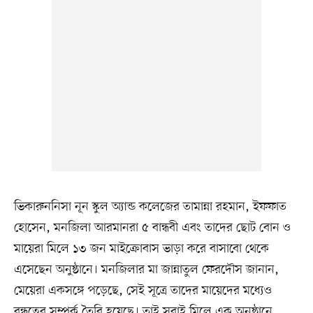
ভিকারুননিসা নূন স্কুল অ্যান্ড কলেজের তামান্না রহমান, ইফফাত
হোসেন, মনজিলা আরমানরা ৫ বান্ধবী এবং তাদের ছোট বোন ও
মায়েরা মিলে ১৩ জন মাইক্রোবাস ভাড়া করে বাসাবো থেকে
এসেছেন অনুষ্ঠানে। মনজিলার মা জান্নাতুল ফেরদৌস জানান,
মেয়েরা একসঙ্গে পড়েছে, সেই সূত্রে তাদের মায়েদের মধ্যেও
বন্ধুত্বের সম্পর্ক তৈরি হয়েছে। তাই সবাই মিলে এক অনুষ্ঠানে