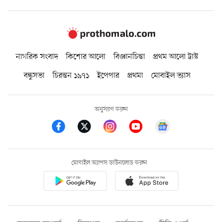
নাগরিক সংবাদ
কিশোর আলো
বিজ্ঞানচিন্তা
প্রথম আলো ট্রাস্ট
বন্ধুসভা
চিরন্তন ১৯৭১
ইপেপার
প্রথমা
মোবাইল ভ্যাস
অনুসরণ করুন
মোবাইল অ্যাপস ডাউনলোড করুন