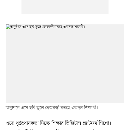
অনুষ্ঠানে এসে ছবি তুলে ফ্রেমবন্দী করছে একদল শিক্ষার্থী।
এতে পৃষ্ঠপোষকতা দিচ্ছে শিক্ষার ডিজিটাল প্ল্যাটফর্ম শিখো।