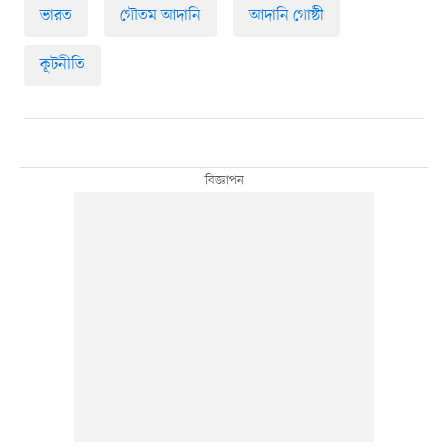
ভারত
গৌতম আদানি
আদানি গোষ্ঠী
কূটনীতি