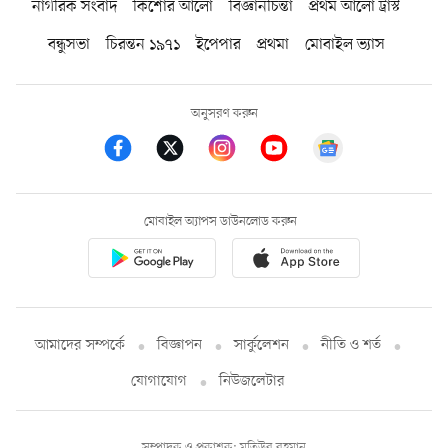
নাগরিক সংবাদ
কিশোর আলো
বিজ্ঞানচিন্তা
প্রথম আলো ট্রাস্ট
বন্ধুসভা
চিরন্তন ১৯৭১
ইপেপার
প্রথমা
মোবাইল ভ্যাস
অনুসরণ করুন
মোবাইল অ্যাপস ডাউনলোড করুন
আমাদের সম্পর্কে
বিজ্ঞাপন
সার্কুলেশন
নীতি ও শর্ত
যোগাযোগ
নিউজলেটার
সম্পাদক ও প্রকাশক: মতিউর রহমান