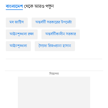
থেকে আরও পড়ুন
বাংলাদেশ
মব জাস্টিস
অন্তর্বর্তী সরকারের উপদেষ্টা
আইনশৃঙ্খলা রক্ষা
অন্তর্বর্তীকালীন সরকার
আইনশৃঙ্খলা
সৈয়দা রিজওয়ানা হাসান