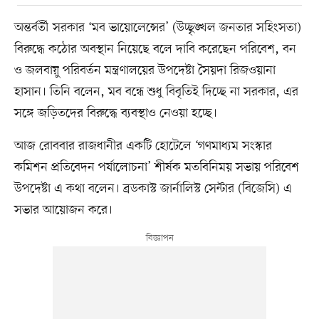
অন্তর্বর্তী সরকার ‘মব ভায়োলেন্সের’ (উচ্ছৃঙ্খল জনতার সহিংসতা)
বিরুদ্ধে কঠোর অবস্থান নিয়েছে বলে দাবি করেছেন পরিবেশ, বন
ও জলবায়ু পরিবর্তন মন্ত্রণালয়ের উপদেষ্টা সৈয়দা রিজওয়ানা
হাসান। তিনি বলেন, মব বন্ধে শুধু বিবৃতিই দিচ্ছে না সরকার, এর
সঙ্গে জড়িতদের বিরুদ্ধে ব্যবস্থাও নেওয়া হচ্ছে।
আজ রোববার রাজধানীর একটি হোটেলে ‘গণমাধ্যম সংস্কার
কমিশন প্রতিবেদন পর্যালোচনা’ শীর্ষক মতবিনিময় সভায় পরিবেশ
উপদেষ্টা এ কথা বলেন। ব্রডকাস্ট জার্নালিস্ট সেন্টার (বিজেসি) এ
সভার আয়োজন করে।