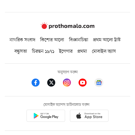
নাগরিক সংবাদ
কিশোর আলো
বিজ্ঞানচিন্তা
প্রথম আলো ট্রাস্ট
বন্ধুসভা
চিরন্তন ১৯৭১
ইপেপার
প্রথমা
মোবাইল ভ্যাস
অনুসরণ করুন
মোবাইল অ্যাপস ডাউনলোড করুন