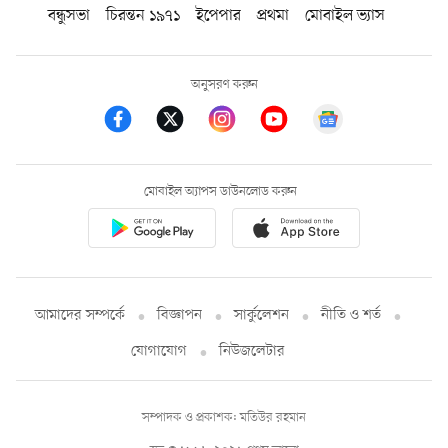
বন্ধুসভা
চিরন্তন ১৯৭১
ইপেপার
প্রথমা
মোবাইল ভ্যাস
অনুসরণ করুন
মোবাইল অ্যাপস ডাউনলোড করুন
আমাদের সম্পর্কে
বিজ্ঞাপন
সার্কুলেশন
নীতি ও শর্ত
যোগাযোগ
নিউজলেটার
সম্পাদক ও প্রকাশক: মতিউর রহমান