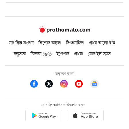
নাগরিক সংবাদ
কিশোর আলো
বিজ্ঞানচিন্তা
প্রথম আলো ট্রাস্ট
বন্ধুসভা
চিরন্তন ১৯৭১
ইপেপার
প্রথমা
মোবাইল ভ্যাস
অনুসরণ করুন
মোবাইল অ্যাপস ডাউনলোড করুন