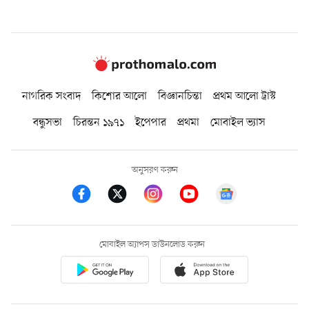
নাগরিক সংবাদ
কিশোর আলো
বিজ্ঞানচিন্তা
প্রথম আলো ট্রাস্ট
বন্ধুসভা
চিরন্তন ১৯৭১
ইপেপার
প্রথমা
মোবাইল ভ্যাস
অনুসরণ করুন
মোবাইল অ্যাপস ডাউনলোড করুন